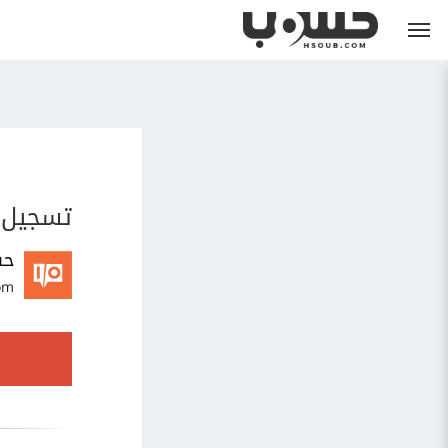
تسجيل 
حس
om