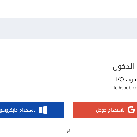
الدخول
وب I/O
io.hsoub.c
باستخدام جوجل
باستخدام مايكروسو