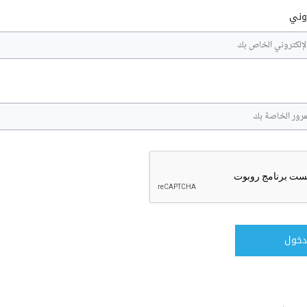
روني
دخول