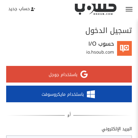
حساب جديد
تسجيل الدخول
حسوب I/O
io.hsoub.com
باستخدام جوجل
باستخدام مايكروسوفت
البريد الإلكتروني