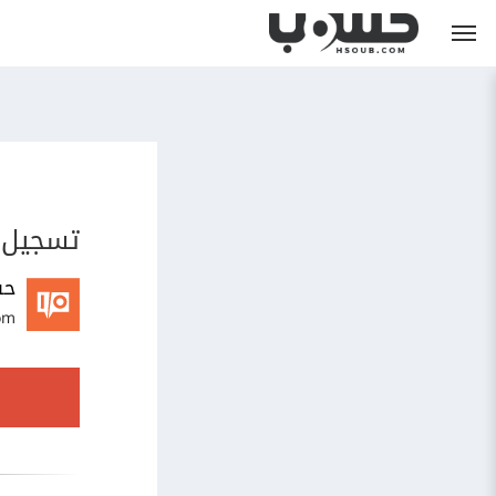
تسجيل 
حس
om