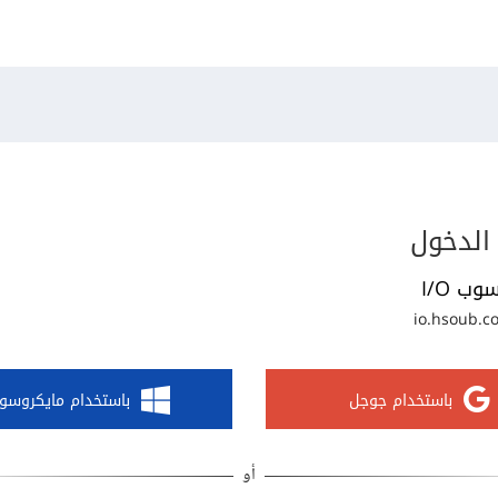
الدخول
وب I/O
io.hsoub.c
باستخدام جوجل
باستخدام مايكروسو