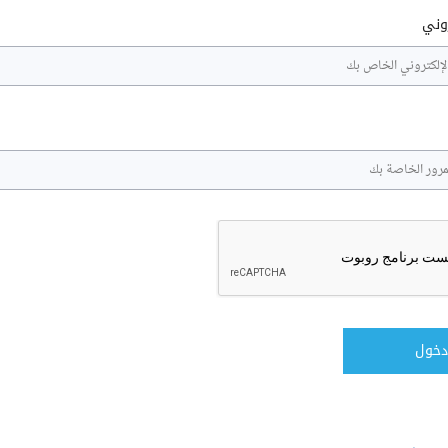
روني
دخول