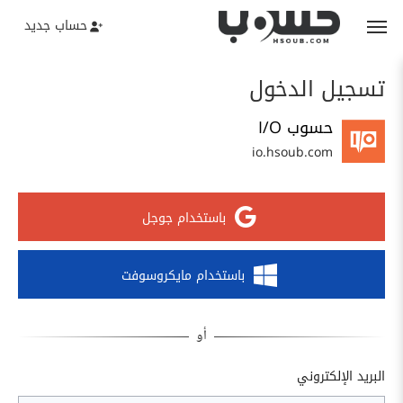
حساب جديد
تسجيل الدخول
حسوب I/O
io.hsoub.com
باستخدام جوجل
باستخدام مايكروسوفت
البريد الإلكتروني