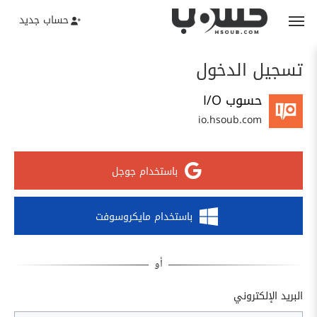
حساب جديد
تسجيل الدخول
حسوب I/O
io.hsoub.com
باستخدام جوجل
باستخدام مايكروسوفت
البريد الإلكتروني