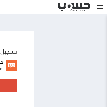
تسجيل 
حس
om