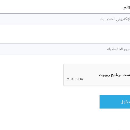
روني
دخول