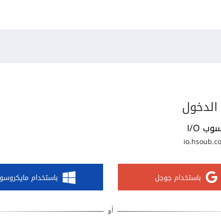
الدخول
وب I/O
io.hsoub.c
باستخدام جوجل
باستخدام مايكروسو