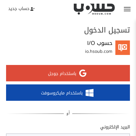
حساب جديد
تسجيل الدخول
حسوب I/O
io.hsoub.com
باستخدام جوجل
باستخدام مايكروسوفت
البريد الإلكتروني