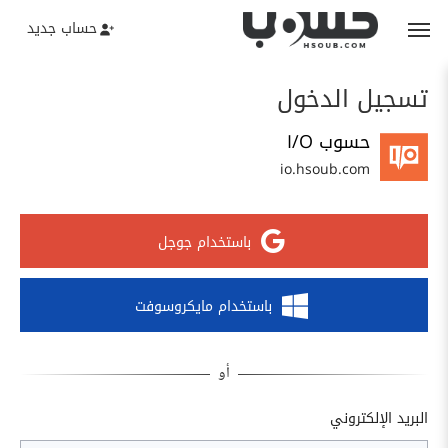
حساب جديد
تسجيل الدخول
حسوب I/O
io.hsoub.com
باستخدام جوجل
باستخدام مايكروسوفت
البريد الإلكتروني