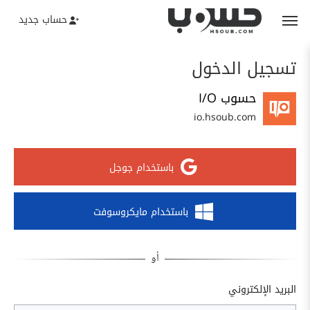
حساب جديد
تسجيل الدخول
حسوب I/O
io.hsoub.com
باستخدام جوجل
باستخدام مايكروسوفت
البريد الإلكتروني