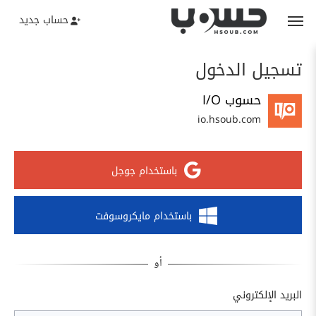
حساب جديد
تسجيل الدخول
حسوب I/O
io.hsoub.com
باستخدام جوجل
باستخدام مايكروسوفت
البريد الإلكتروني