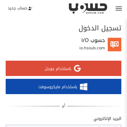
حساب جديد
تسجيل الدخول
حسوب I/O
io.hsoub.com
باستخدام جوجل
باستخدام مايكروسوفت
البريد الإلكتروني