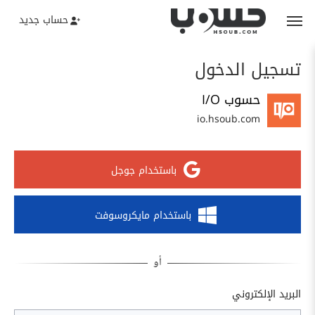
حساب جديد
تسجيل الدخول
حسوب I/O
io.hsoub.com
باستخدام جوجل
باستخدام مايكروسوفت
البريد الإلكتروني