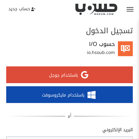
حساب جديد
تسجيل الدخول
حسوب I/O
io.hsoub.com
باستخدام جوجل
باستخدام مايكروسوفت
البريد الإلكتروني