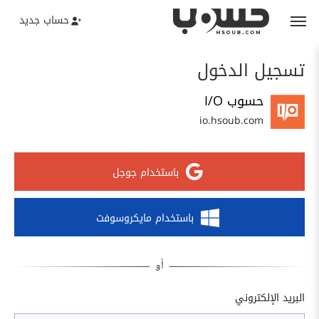
حساب جديد
تسجيل الدخول
حسوب I/O
io.hsoub.com
باستخدام جوجل
باستخدام مايكروسوفت
البريد الإلكتروني