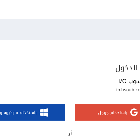
الدخول
وب I/O
io.hsoub.c
باستخدام جوجل
باستخدام مايكروسو