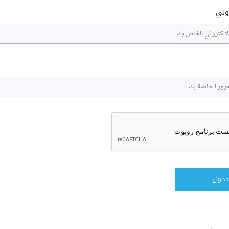
روني
دخول