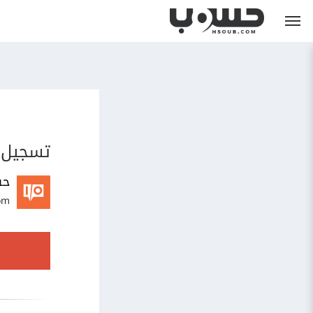
تسجيل 
حس
om