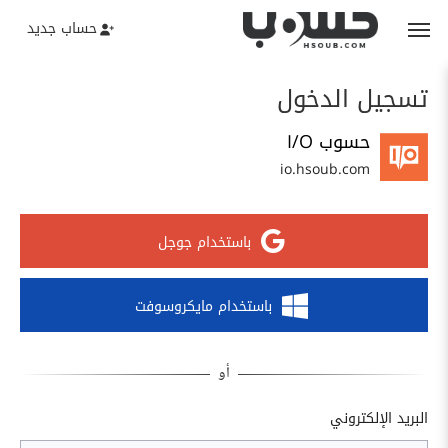
حساب جديد
تسجيل الدخول
حسوب I/O
io.hsoub.com
باستخدام جوجل
باستخدام مايكروسوفت
البريد الإلكتروني