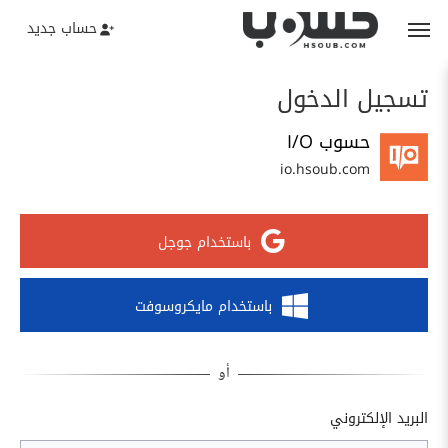
حساب جديد
تسجيل الدخول
حسوب I/O
io.hsoub.com
باستخدام جوجل
باستخدام مايكروسوفت
البريد الإلكتروني