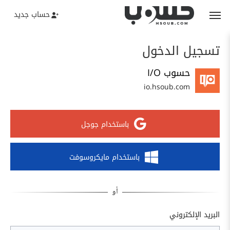
حساب جديد
تسجيل الدخول
حسوب I/O
io.hsoub.com
باستخدام جوجل
باستخدام مايكروسوفت
البريد الإلكتروني