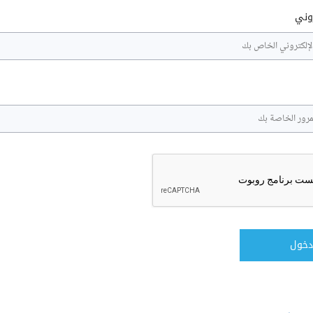
روني
دخول