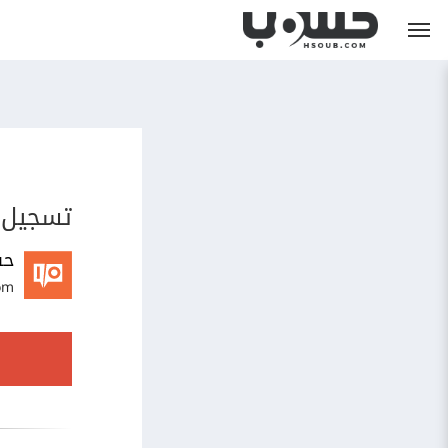
تسجيل 
حس
om