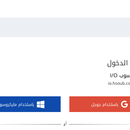
الدخول
وب I/O
io.hsoub.c
باستخدام جوجل
باستخدام مايكروسو