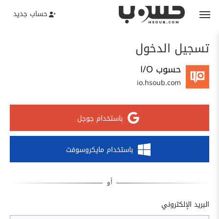
حساب جديد
تسجيل الدخول
حسوب I/O
io.hsoub.com
باستخدام جوجل
باستخدام مايكروسوفت
البريد الإلكتروني