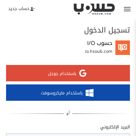
حساب جديد
تسجيل الدخول
حسوب I/O
io.hsoub.com
باستخدام جوجل
باستخدام مايكروسوفت
البريد الإلكتروني