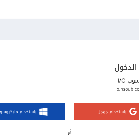
الدخول
وب I/O
io.hsoub.c
باستخدام جوجل
باستخدام مايكروسو