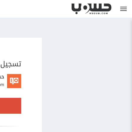
تسجيل 
حس
om