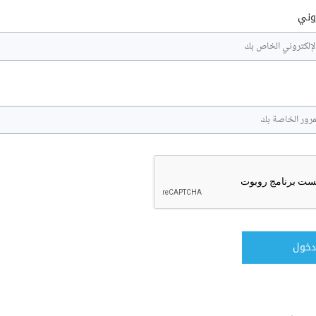
روني
دخول