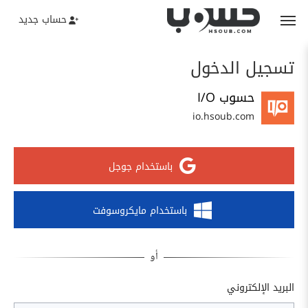
حساب جديد
تسجيل الدخول
حسوب I/O
io.hsoub.com
باستخدام جوجل
باستخدام مايكروسوفت
البريد الإلكتروني