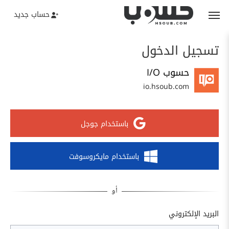
حساب جديد
تسجيل الدخول
حسوب I/O
io.hsoub.com
باستخدام جوجل
باستخدام مايكروسوفت
البريد الإلكتروني