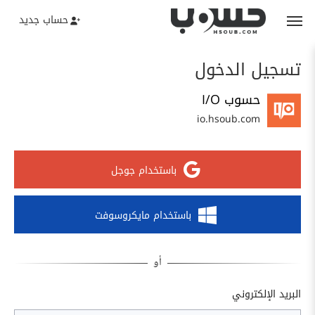
حساب جديد
تسجيل الدخول
حسوب I/O
io.hsoub.com
باستخدام جوجل
باستخدام مايكروسوفت
البريد الإلكتروني