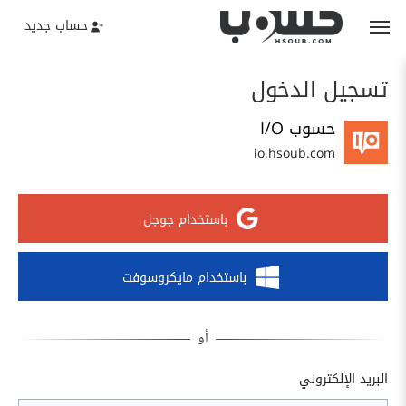
حساب جديد
تسجيل الدخول
حسوب I/O
io.hsoub.com
باستخدام جوجل
باستخدام مايكروسوفت
البريد الإلكتروني