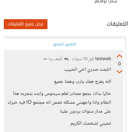
شكرا لوقتكم
التعليقات
عرض جميع التعليقات
التعليق السابق
testweb
أضف ردا
قبل 10 سنوات
0
اثلجت صدري اخي الحبيب
الله يفرج همك يارب وهمنا جميع
حاليا بدات بجمع مصادر تعلم سينتوس وابدء بتجربه هذا
النظام واذا واجهتني مشكله نضمن انه مجتمع IO فيه خبراء
على مدار سنوات يردون علينا
تحيتي لشخصك الكريم