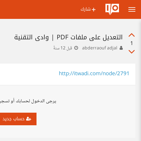
شارك
التعديل على ملفات PDF | وادي التقنية
1
abderraouf adjal
قبل 12 سنةً
http://itwadi.com/node/2791
يرجى الدخول لحسابك أو تسجي
حساب جديد