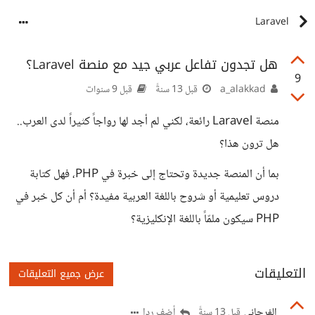
Laravel
هل تجدون تفاعل عربي جيد مع منصة Laravel؟
9
a_alakkad
قبل 13 سنةً
قبل 9 سنوات
منصة Laravel رائعة، لكني لم أجد لها رواجاً كثيراً لدى العرب..
هل ترون هذا؟
بما أن المنصة جديدة وتحتاج إلى خبرة في PHP، فهل كتابة
دروس تعليمية أو شروح باللغة العربية مفيدة؟ أم أن كل خبر في
PHP سيكون ملمّاً باللغة الإنكليزية؟
التعليقات
عرض جميع التعليقات
الفرجاني
أضف ردا
قبل 13 سنةً