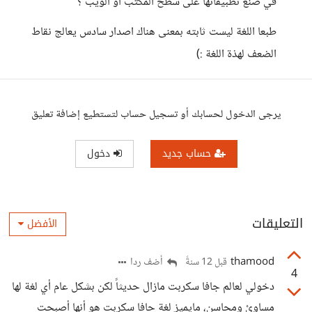
في صنع تطبيقاتها على سطح المكتب او الويب ؟
طبعا اللغة ليست ثابته بمعنى هناك اصدار سادس يعالج نقاط
الضعف لهذة اللغة :)
يرجى الدخول لحسابك أو تسجيل حساب لتستطيع إضافة تعليق
حساب جديد
دخول
التعليقات
الأفضل
thamood
أضف ردا
قبل 12 سنةً
4
دخولي لعالم جافا سكربت مازال حديثاً لكن بشكل عام أي لغة لها
مساوئ ومحاسن، مايميز لغة حافا سكربت هو أنها أصبحت