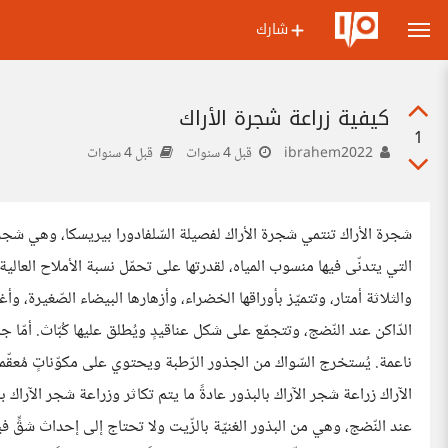
شارك
كيفية زراعة شجرة الأراك
1
ibrahem2022
قبل 4 سنوات
قبل 4 سنوات
شجرة الأراك تنتمي شجرة الأراك لفصيلة السّلفادورا بيريسكا، وهي شجر
التي يتدنّى فيها منسوب المياه، لقدرتها على تحمّل نسبة الأملاح العالي
والثلاثة أمتار، وتتميّز بأوراقها الخضراء، وأزهارها البيضاء الصّغيرة، وأغ
الدّاكن عند النّضج، وتتجمّع على شكل عناقيدٍ ويُطلق عليها كُبّاث. أمّ
ناعمة. يُستخرج السّواك من الجذور الرّطبة ويحتوي على مكوّناتٍ مُعقّمة
الآراك زراعة شجر الآراك بالبذور عادةً ما يتم تكاثر وزراعة شجر الآراك 
عند النّضج، وهي من البذور الغنيّة بالزّيت ولا تحتاج إلى إحداث شقٍّ في