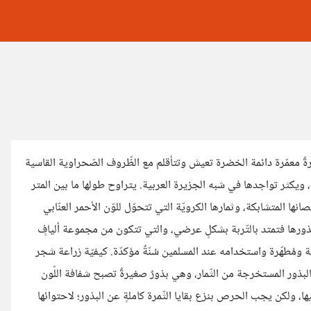
ةٌ معمّرة دائمة الخضرة تعيش وتتأقلم مع الظّروف الصّحراوية القاسية
ة، ويكثر تواجدها في شبه الجزيرة العربية. يتراوح طولها ما بين المتر
صانها المتشابكة، وثمارها الكرويّة التي تتحوّل للوّن الأحمر العنّابي
ا جذورها فتمتد بالتّربة بشكلٍ عرضي، والتي تتكون من مجموعة أليافٍ
 ومُطهّرة واستخدامه عند المسلمين سُنّةٌ مؤكدّة. كيفيّة زراعة شجر
بالبذور المستخرجة من الثّمار، وهي بذورٌ صغيرةٌ تصبح شفافة اللّون
ها، ولكن يجب الحرص بنزع بقايا الثّمرة كاملةٍ عن البذور؛ لاحتوائها