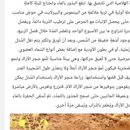
 الهلامية التي تلتصق بها. تنقع البذور بالماء وتحتاج لليلةٍ كاملةٍ
حلةٍ أوليةٍ في تربةٍ ملائمةٍ من البيتموس والبيرلايت في حوضٍ مناسب
ن حتّى يحصل الإنبات مع الحرص على ترطيب التّربة دائماً، ويفضل
ترةٍ تتراوح ما بين الأسبوع الواحد وتقصُر المدّة خلال فصل الرّبيع،
جود أشعةٍ خفيفةٍ من الشّمس، وبعد أنّ تُورق وتكبُر يتم نقل الشّتل
لرّملية، أو في بطون الأودية مع إضافة بعض أنواع السّماد العضوي.
 عرضيةٍ حتى لا تُعيق حركتها، وهي بيئةٌ مناسبةٌ لنُّمو شجر الآراك وتنمو
الصّخرية فيكون نُموّ شجر الآراك أبطأ ولا يتعدّى طول الشُجيرة المتر
ٍ قبل قصّها واستخدامها. زراعة شجر الآراك باستخدام الشّتل يمكن
يقومون بتوفيرها من شجر الآراك الأمّ، فتزرع وتغرس بالأرض مباشرةٍ
ميقة الجانبين حتّى تسمح للجذور بالتّمدّد، ثمّ تُسقى الحفرة بالماء
ل الآراك ويُطمر بالتّراب ويُسقى مرّةً أخرى.