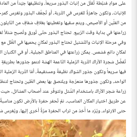
على موادٍ مُثبِّطة تُقلّل من إنبات البذور سريعاً، وتنظيفها جيّداً من المادة
للإنبات، وتكون جاهزةً للغرس في التّربة، أو تُجفّف البذور وتغرس كمر
من الفلّين أو الأصيص، ويتم سقيها وتغطيتها بغلافٍ شفافٍ من النّايلو
زراعتها في بداية وقت الرّبيع. تحتاج البذور حتّى تُورق وتُصبح شتلاً لف
وفي مرحلة الإنبات والتّشتيل تحتاج البذور لمكانٍ يحميها في الظّل مع و
لمكانٍ دائمٍ مُشمس. يمكن زراعتها في المناطق الجبلية، أو في الكثبان ا
تُفضِّل شجرة الآراك التّربة الرّملية النّاعمة الهشة لتنمو جذورها بطريقةٍ
فيها سريعاً وتكون جذور السّواك نظيفةً ومستقيمةً، أمّا التّربة الرّملية 
الواحد، وتكون جذورها متعرّجة ويلتصق بها بعض الطّين وتحتاج لتنظيف
زراعة شجر الآراك باستخدام الشّتل وتتوفّر عند أصحاب المشاتل، حيث 
عن طريق اختيار المكان المناسب، ثمّ تُحفر حفرة بالأرض تكون مناسبةً وع
حتى الارتواء، ويُرّد ما أُخذ من تراب الحفرة مرّةً أخرى إليها، ويُغرس شت