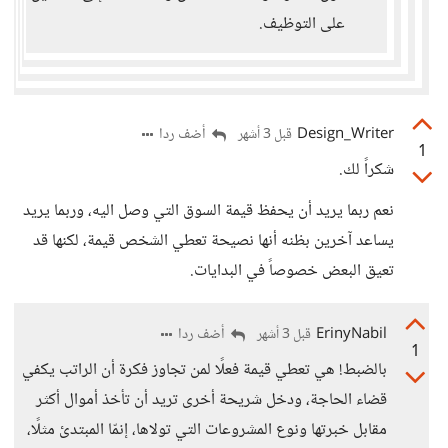
على التوظيف.
Design_Writer
أضف ردا
قبل 3 أشهر
1
شكراً لك.
نعم ربما يريد أن يحفظ قيمة السوق التي وصل اليه، وربما يريد
يساعد آخرين بظنه أنها نصيحة تعطي الشخص قيمة، لكنها قد
تعيق البعض خصوصاً في البدايات.
ErinyNabil
أضف ردا
قبل 3 أشهر
1
بالضبط! هي تعطي قيمة فعلًا لمن تجاوز فكرة أن الراتب يكفي
قضاء الحاجة، ودخل شريحة أخرى تريد أن تأخذ أموال أكثر
مقابل خبرتها ونوع المشروعات التي تولاها، إنمّا المبتدئ مثلًا،