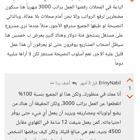
الباعة في المحلات رفضوا العمل براتب 3000 شهرياً هنا سنكون
مضطرين لرفع الرواتب وإلا نحن أمام محلات بلا عمالة، وبالتالي
النصيحة لو طبقها الجميع سترفع الأجور، مثلاً عندما نرى مشروع
على مستقل يستحق مئة دولار وهناك كثير يعرض ب خمسين هنا
سيظل أصحاب المشاريع يوفرون حتى لو يعرفون أن هذا عمل
قليل عليه الاجر، نعم أسلوب النصيحة مستفز لكن لا أراها سلبية
دوماً
ErinyNabil
أضف ردا
قبل 3 أشهر
1
أنا معك في منظورك، ولكن هذا لو الجميع بنسبة 100%
انقطعوا عن العمل براتب 3000، ولكن الحقيقة أن هناك من
يضع أولوياته ومصاريفه ويريد أن يعمل أي شيء حتى يوفّر
احتياجاته، كمن يعمل شيفت 12 ساعة في القهاوي مقابل
4500 جنيه، نعم هي مبالغ قليلة، ولكن كيف يرفضها الشخص