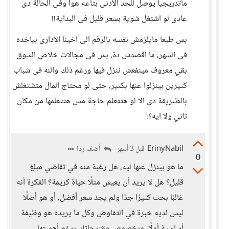
ماتدريجيا يوصل للحد الأدنى بتاعه هوا وفى الحالة دى
عادى لو اشتغل شوية بسعر قليل فى البداية!!
بس طبعا مايلزمش نفسه بالرقم الى اخينا الادارى بياخده
فى الشهر، ما اقصدش دة، بس فى مجالات خلاص السوق
بقي معروف مينفعش ننزل فيها ورغم ذلك والله فى شباب
كثيرين بينزلوا عنها بكثير، حتى لو محتاج المال متشتغلش
بالطىريقة دى الا لو هتتعلم حاجة مش هتتعلمها من مكان
تاني ولا ايه؟!
ErinyNabil
أضف ردا
قبل 3 أشهر
0
ما هو بينزل عنها ليه، هل رغبة منه في تقاضي مبلغ
قليل؟ هل لا يريد أن يعيش مثلًا حياة كريمة؟ الفكرة أنه
غالبًا بحث كثيرًا جدًا ولم يجد سعر أفضل، أو هو أصلًا
ليس لديه خبرة في التفاوض وكل ما يريده هو وظيفة
أساسية أولًا، وبخصوص مقترحاتك برغم أهميتها