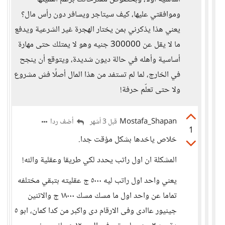
وموافقتي عليها، كيف سيتاجر ويسافر دون رأس مال؟
يعني هذا يذكرني بمن يختار الهجرة غير الشرعية ويدفع
ما لا يقل عن 300000 جنيه وهو لا يمتلك حتى مهارة
أساسية وأهله في حالة ديون شديدة، ويتوقع أن ينجح
في الخارج، لما لم تستفد من هذا المال أصلًا فش مشروع
ولا حتى تعلّم حرفة!
Mostafa_Shapan
أضف ردا
قبل 3 أشهر
1
خلاص ياخدها بشكل مؤقت جدا.
المشكلة ان اول راتب يحدد لكي طريقا وعقلية والله!
يعني واحد اول راتب ليه ٥٠٠٠ ج عقليته بتبقي مختلفه
تماما عن واحد اول ما مسك مسك ١٨٠٠٠ ج والاتنين
جينيور عاادى وفى الارقام دى واكبر من كدا كمان، ابو ٥