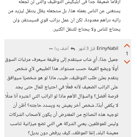
أرقاماً ضعيفة جدا فى أبليكيش التوظيف والتى لن تجعله
يستغنى عن الناس بعمله هذا، بل ستجعله يظل يتنقل ليزيد من
راتبه دراهم معدودة، لكن ان عمل براتب قوي فسيستقر، ولن
يحتاج للناس ولا يحتاج للتنقل الكثير.
ErinyNabil
أضف ردا
قبل 3 أشهر
1
جميل جدًا، أي شاب سيتقدم إلى وظيفة سيعرف مرتبات السوق
أولًا ويضع القيمة حسب مستواه، هذا الطبيعي لأي شخص
يتقدم بملئ طلب التوظيف، طيب، ماذا لو هو شخصيًا سيوافق
على الراتب الضعيف لأنه فعلًا في احتياج للمال حتى يجد
فرصة أفضل؟ والسؤال الأهم ماذا لو الراتب التي اعتبره أنا مثلًا
لا يكفي أبدًا، شخص آخر يعيش به ويسدد حاجته؟ أظن أن
توجيه هذه النصائح من المفترض أن يكون لأصحاب الشركات
وليس للموظفين، يعني الشركة هي التي تضع ميزانية تناسب
معيشة البلد، إنمّا الموظف، كيف يرفض دون بديل؟