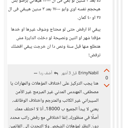
دة بعد ٣ سنين لو بقي فى ال ١٢٠٠٠ هيعاني برضو بس
هيحجم نفسه اوى وابو ١٧٠٠٠ بعد ٣ سنين هيبقي فى ال
٣٥ او ٤٠ كمان.
يبقي اة ارفض حتى لو محتاج وشوف غيرها او خدها
مؤقتا شهر او اتنين ونصيحة لو دخلت الدايرة مش
هتطلع منها قبل سنة ونص دا ان خرجت يبقي افضلك
ترفض!
ErinyNabil
أضف ردا
قبل 3 أشهر
0
هنا يجب التركيز على اختلاف المؤهلات والمهارات يا
مصطفى، المهندس المدني غير المبرمج غير الأمن
السيبراني غير الكاتب والمترجم واختلاف الوظائف،
يعني لا يبدأ الجميع ب 18000، أنا لا اختلف معك
أصلًا في منظورك، إنمّا اختلافي مع رفض راتب محدد
دون النظر لمؤهلات الشخص ولا التحدث إلى القائمين