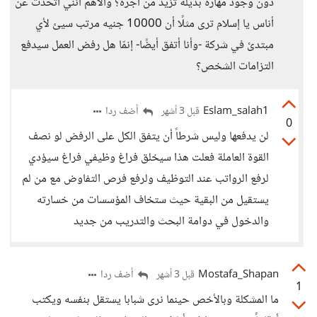
دون وجود مهارة بديلة تزيد من أجره؟ والأهم أنني أتحدث عن
أناس يا إسلام ترى مثلًا أن 10000 جنيه مرتب سيئ لأي
مبتدئ في شركة -وأنا أتفق أيضًا- إنمّا هل رفض العمل سيدفع
التزامات الشخص؟
Eslam_salah1
أضف ردا
قبل 3 أشهر
0
لن يدفعها وليس شرطاً أن يتفق الكل على الرفض لو نصف
القوة العاملة فعلت هذا سيخلق فراغ وظيفي فراغ سيؤدي
لرفع الرواتب عند التوظيف ولرفع فرص التفاوض مع من لم
يستقيل من البقية حيث ستخاف المؤسسات من خسارته
والدخول في دوامة البحث والتدريب من جديد
Mostafa_Shapan
أضف ردا
قبل 3 أشهر
1
ما المشكلة وبالأخص حينما نرى شبابا يستقل بنفسه ويكتب