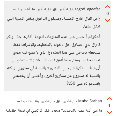
raghd_agaafar
أضف ردا
قبل 4 أشهر
قبل 4 أشهر
0
رأس المال خارج الحسبة، وسيكون الدخول بنفس النسبة التي
نتفق عليها.
أشكركم أ. حسن على هذه المعلومات القيّمة. أقدّرها جدًا. ولكن
لا زال لديّ التساؤل، هل دخوله بالتخطيط والإشراف فقط
سيجعله يحرص على هذا المشروع الذي لا يضع فيه سوى
نصف ساعة يوميًا، بينما أنفق فيه بالساعات؟ لا أستطيع أن
أزيح تلك الفكرة عن بالي. المشروع بالنسبة لي محوري، ولكنه
بالنسبة له مشروع من مشاريع أخرى، وأخشى أن يخدعني
باستحواذه على 50%.
MahdiSarhan
أضف ردا
قبل 4 أشهر
قبل 4 أشهر
1
ما هي آلية عمله بالتحديد؟ مجرد افكار لا تعني اي قيمة حقيقية