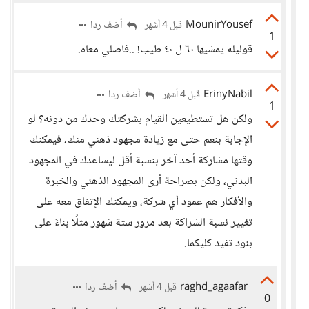
MounirYousef
أضف ردا
قبل 4 أشهر
1
قوليله يمشيها ٦٠ ل ٤٠ طيب! ..فاصلي معاه.
ErinyNabil
أضف ردا
قبل 4 أشهر
1
ولكن هل تستطيعين القيام بشركتك وحدك من دونه؟ لو
الإجابة بنعم حتى مع زيادة مجهود ذهني منك، فيمكنك
وقتها مشاركة أحد آخر بنسبة أقل ليساعدك في المجهود
البدني، ولكن بصراحة أرى المجهود الذهني والخبرة
والأفكار هم عمود أي شركة، ويمكنك الإتفاق معه على
تغيير نسبة الشراكة بعد مرور ستة شهور مثلًا بناءً على
بنود تفيد كليكما.
raghd_agaafar
أضف ردا
قبل 4 أشهر
0