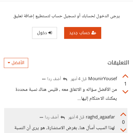
يرجى الدخول لحسابك أو تسجيل حساب لتستطيع إضافة تعليق
حساب جديد
دخول
التعليقات
الأفضل
MounirYousef
أضف ردا
قبل 4 أشهر
1
من الأفضل سؤاله و الاتفاق معه ، فليس هناك نسبة محددة
يمكنك الاحتكام إليها...
raghd_agaafar
أضف ردا
قبل 4 أشهر
0
لهذا السبب أسأل هنا، بغرض الاستشارة، هو يرى أن النسبة