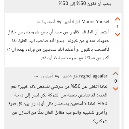
يجب أن تكون 50% إلى 50%.
MounirYousef
أضف ردا
قبل 4 أشهر
1
أعتقد أن الطرف الأقوى من حقه أن يضع شروطه ، من خلال
حديثك عنه و عن خبرته ، يبدوا أنه صاحب اليد العليا، لذا
فأنصحك بالقبول ،و أعتقد انك ستجنين من وراءه بهذه ال٥٠٪
أكثر من شراكة مع غيره بنسبة ٧٠ أو ٨٠٪.
raghd_agaafar
أضف ردا
قبل 4 أشهر
0
لماذا أتخلى عن 50% من شركتي لشخص لأنه خبير؟ نعم
الخبرة قد تقايض بنسبة من الشركة لكن ليس إلى درجة
50%. لماذا لا أستعين بمستشار مالي أو إداري بين كل فترة
وأخرى للتقييم والتوجيه مقابل المال بدلًا من التنازل عن
شركتي؟