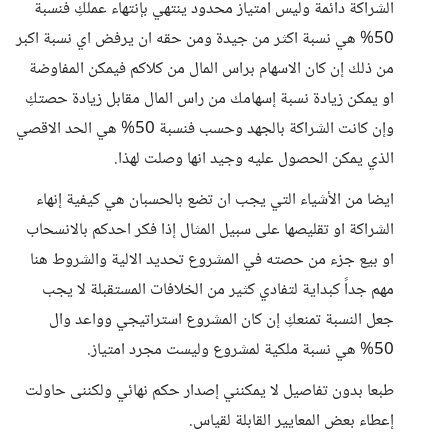
الشراكة دائمة وليس امتياز محدود ينتهي بإنتهاء عملكِ فنسبة
50% هي نسبة اكثر من جيدة ومن حقه ان يرفض اي نسبة اكبر
من ذلك إن كان الاسهام براس المال من كلاكم فيمكن المفاوضة
او يمكن زيادة نسبة إسهامك من راس المال مقابل زيادة حصتكِ
وإن كانت الشراكة بالجهد وحسب فنسبة 50% هي الحد الاقصي
الذي يمكن الحصول عليه وجيد انها وصلت لهذا.
ايضا من الأشياء التي يجب ان تضع بالحسبان هي كيفية إنهاء
الشراكة او تقليصها على سبيل المثال إذا فكر احدكم بالانسحاب
او بيع جزء من حصته في المشروع تحديد الالية والشروط هنا
مهم جداً كبداية لتفادي كثير من الخلافات المستقبلة لا يجب
جعل النسبة تمنعكِ إن كان المشروع استراتيجي وواعد وال
50% هي نسبة ملكية لمشروع وليست مجرد امتياز.
طبعا بدون تفاصيل لا يمكنني إصدار حكم نهائي ولكننى حاولت
إعطاء بعض المعايير القابلة لقياس.