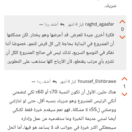
شريك.
raghd_agaafar
أضف ردا
قبل 4 أشهر
0
فكرة أخرى جيدة للعرض. قد أعرضها وهو يختار. لكن مشكلتها
أن المشروع في البداية بحاجة إلى كل قرش للنمو، خصوصًا أننا
نفكر في التوسع السريع، لذلك ليس في صالح المشروع ككل أن
نلتزم بأي مرتب يقتطع، لأن الأرباح كلها ستذهب على التطوير.
Youssef_Elshbrawe
أضف ردا
قبل 4 أشهر
1
هناك حلين، الأول أن تكون النسبة 70٪ أو 60٪ لكي لتضمني
أنكي الرئيس للمشروع وهو شريك بنسبه أقل، حتى لو تنازلتي
ووصلتي ل55٪ لا مشكلة، فهو نعم سيقدم خبرة فقط لكنكي
أيضا لستي عديمة الخبرة وما ستقدميه من عمل وإداره
سيجعلكي اكثر خبرة في جوانب قد لا يساعد هو فيها، أما الحل