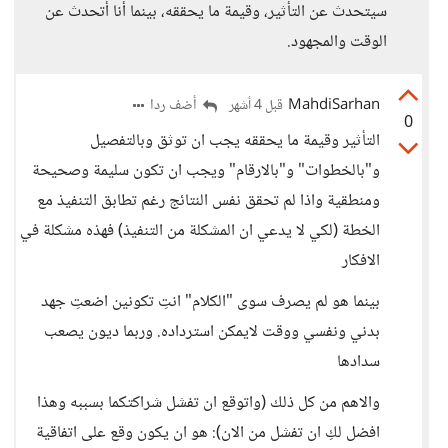
سيتحدث عن التأُثير، وقيمة ما يحققه، بينما أنا أتحدث عن
الوقت والمجهود.
MahdiSarhan
أضف ردا
قبل 4 أشهر
0
التأثير وقيمة ما يحققه يجب ان توثق وبالتفصيل
و"بالخطوات" و"بالارقام" ويجب ان تكون سليمة وصحيحة
ومنطقية واذا لم تحقق نفس النتائج رغم تطابق التنفيذ مع
الخطة (لكي لا يدعي ان المشكلة من التنفيذ) فهذه مشكلة في
الافكار
بينما هو لم يصرف سوى "الكلام" انتِ تكونين اضعتِ جهد
بدني ونفسي ووقت لايمكن استرداده. وربما ديون يصعب
سدادها
والاهم من كل ذلك (واتوقع ان تفشل شراكتكما بسببه وهذا
افضل لكِ ان تفشل من الان): هو ان يكون وقع على اتفاقية