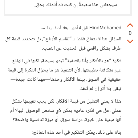
سيجعلني هذا سعيدةً إن كنت قد أفدتك بحق..
HindMohamed
أضف ردا
قبل 4 أشهر
0
السؤال هنا لا يتعلق فقط بـ “تقاسم الأرباح”، بل بتحديد قيمة كل
طرف بشكل واقعي قبل الحديث عن النسب.
فكرة “هو بالأفكار وأنا بالتنفيذ” تبدو بسيطة، لكنها في الواقع
غير متكافئة بطبيعتها. لأن التنفيذ هو ما يحوّل الفكرة إلى قيمة
حقيقية في السوق، بينما الأفكار وحدها—مهما كانت جيدة—
تبقى بلا أثر إن لم تُنفذ.
هذا لا يعني التقليل من قيمة الأفكار، لكن يجب تقييمها بشكل
عملي: هل هي فكرة عادية يمكن لأي شخص الوصول إليها؟ أم
أنها مبنية على خبرة، دراسة سوق، أو ميزة تنافسية واضحة؟
بناءً على ذلك، يمكن التفكير في أحد هذه النماذج: