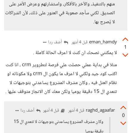
منهم بالتنفيذ، والآخر بالأفكار، واستشارتهم وعرض الأمر على
الصديق. لكني سأجد صعوبة في العثور على ذلك، لأن الشراكات
لا يُصرح بها.
eman_hamdy
أضف ردا
قبل 4 أشهر
1
لا يمكنني نصحك ان كنت لا اعرف الحالة كاملة .
مثلا في بداية عملي حصلت علي فرصة لتطروير crm ، انا كنت
اكتب كود جيد ولكني لا اعرف ما يكون ال crm ولا مكوناته او
نظام العنل فيه ، وكان مشرف المشروع يساعدني بتوجيهات لا
تتعدي ال 15 دقيقة يوميا ولكن معك كان الانجاز متوقف عليها .
raghd_agaafar
أضف ردا
قبل 4 أشهر
قبل 4 أشهر
0
وكان مشرف المشروع يساعدني بتوجيهات لا تتعدي ال 15
دقيقة يوميا