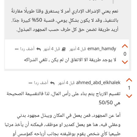
نعم يعني الإشراف الإداري أمر لا يستغرق وقتًا طويلًا مقارنةً
بالتنفيذ، وقد لا يكون بشكلٍ يومي، فنسبة 50% كبيرة جدًا.
أريد طريقة تضمن حق كل طرف حسب المجهود المبذول.
eman_hamdy
أضف ردا
قبل 4 أشهر
قبل 4 أشهر
0
لا يوجد طريقة الا الاتفاق ان لم يكن ، تلغي الشراكه
ahmed_abd_elkhalek
أضف ردا
قبل 4 أشهر
1
تقسيم الارباح يتم بناء على رأس المال، لذا فالتقسيمة الصحيحة
هي 50/50
أما عن المجهود، فمن يعمل في المكان ويبذل مجهود بدني
وعقلي فيه، هنا هو يعمل كمدير او موظف، فيمكنه أن يأخذ مرتبا
طبيعيا كأي شخص يقوم بوظيفته بجانب أرباحه كمؤسس أو