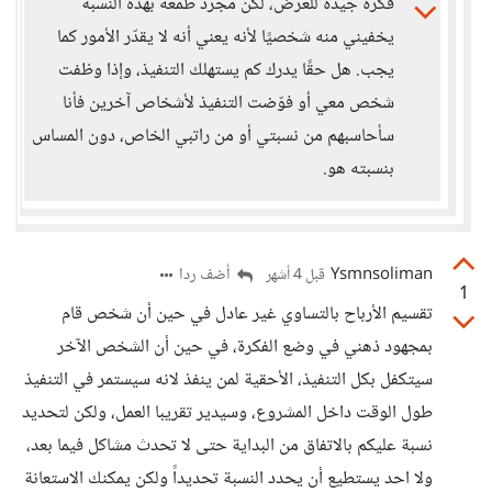
فكرة جيدة للعرض، لكن مجرد طمعه بهذه النسبة
يخفيني منه شخصيًا لأنه يعني أنه لا يقدّر الأمور كما
يجب. هل حقًا يدرك كم يستهلك التنفيذ، وإذا وظفت
شخص معي أو فوّضت التنفيذ لأشخاص آخرين فأنا
سأحاسبهم من نسبتي أو من راتبي الخاص، دون المساس
بنسبته هو.
Ysmnsoliman
أضف ردا
قبل 4 أشهر
1
تقسيم الأرباح بالتساوي غير عادل في حين أن شخص قام
بمجهود ذهني في وضع الفكرة، في حين أن الشخص الآخر
سيتكفل بكل التنفيذ، الأحقية لمن ينفذ لانه سيستمر في التنفيذ
طول الوقت داخل المشروع، وسيدير تقريبا العمل، ولكن لتحديد
نسبة عليكم بالاتفاق من البداية حتى لا تحدث مشاكل فيما بعد،
ولا احد يستطيع أن يحدد النسبة تحديداً ولكن يمكنك الاستعانة