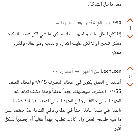
معه داخل الشركة.
Jafer990
أضف ردا
قبل 4 أشهر
1
إذا كان المال عليه والجهد عليك ممكن هالشي لكن فقط بالفكره
ممكن تنجح أو لا لكن عليك الاداره والتعب وهو بماله وفكره
ممكن
LeenLeen
أضف ردا
قبل 4 أشهر
0
أعتقد أن العدل يكون في إعطاء المشرف 45•/• واعطاء المنفذ
55•/• ، المشرف سيستهلك جهداً عقلياً وهذا مكلف تماماً كما
الجهد البدني مكلف ، ولأن الجهد البدني اصعب فزيادة عشرة
بالمئة هي نسبة عادلة جداً في نظري وفي النهاية هذا يعتمد على
ما هية طبيعة العمل وإذا كانت تطلب جهداً عقلياً أم جسدياً بشكل
أكبر.