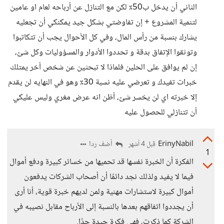
الثاني أن يدخل ب50٪ لكن مع التنازل عن أرباحه لعام او عامين
لتنمية المشروع + إن تفاوضتي بشكل جيد يمكنكي أن تجعليه
يشارك بنسبة من رأس المال، وفي كل الأحوال يجب أن تتكاتبوا
وتوثقوا الإتفاق بدقة و تحددوا الأدوار والمسؤوليات وكل شئ،
إن لم يوافق على الحلين فلماذا لا تبحثين عن شخص أخر يمتلك
خبرات تفيدك و تعرضي عليه نسبة 30٪ وهو في النهايه لن يقدم
إلا خبرته اي لن يخسر شئ، أظن انه عرض مغري وليس عليكي
أن تتنازلي للحصول عليه
ErinyNabil
أضف ردا
قبل 4 أشهر
1
الفكرة أن الخبرة نفسها قد تحميها من خسائر كبيرة ودفع أموال
فيما لا يفيد ولذلك نجد دائمًا أن أصحاب الشركات يدفعون
أموال كبيرة لاستشارات مهنية ولمن لديهم خبرة قوية، أنا أرى
أن يجددوا اتفاقهم بعدها بالنسبة إلى الأرباح مقابل نصيبه في
الشركة كما ذكرت، فهي فكرة جيدة جدًا.