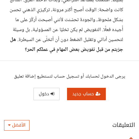
بسيط. استعنت بمساعد افتراضي، وبدأت ألاحظ الفرق. النتائج
كانت واضحة: الوقت أصبح أكثر مرونة، تركيزي الذهني تحسن
بشكل ملحوظ، والجودة تحسّنت لأنني أصبحت أركّز على ما
أُجيده فعلًا. التفويض لم يكن تخليًا عن المسؤولية، بل وسيلة
لتحسين أدائي وتقليل الضغط دون أن أتخلّى عن السيطرة.
هل
جرّبتم من قبل تفويض بعض المهام في عملكم الحر؟
يرجى الدخول لحسابك أو تسجيل حساب لتستطيع إضافة تعليق
حساب جديد
دخول
التعليقات
الأفضل