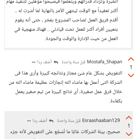
الخبرة وتزداد قدراتهم ويتعلموا فيصبحوا مؤهلين لتنفيذ مهام
أكثر تعقيداً مع الوقت لينتهي الأمر بالنهاية لما أشرت له ..
أقدم فريق العمل لصاحب المشروع بفخر ، حتى أنه يقوم
بتعيين أفراد أكثر للعمل تحت قيادتي .. فهناك منهجية في
العمل من حيث الإدارة والوقت والجودة.
Mostafa_Shapan
أضف ردا
قبل سنة واحدة
1
التفويض بشكل عام شئ ممتاز ونتائجه كبيرة وأرى هذا فى
الشركة التى أعمل بها ماشاء الله إنجازات عظيمة ماشاء الله من
خلال فرق عمل صغيرة، أى نتائج كبيرة من تيم صغير يعمل
بكفاءة.
Esraashaaban129
أضف ردا
قبل سنة واحدة
1
صحيح، بيئة الشركات غالبًا ما تُشجّع على التفويض لأنه جزء