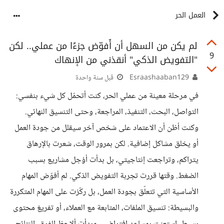
العمل الحر
لم يكن من السهل أن أُفوّض جزءًا من عملي.. لكن
9
"التفويض الذكي" أنقذني من الإنهاك
Esraashaaban129
قبل سنة واحدة
في مرحلة معينة من عملي الحر، كنت أتحمّل كل شيء بنفسي:
التواصل، البحث، التنفيذ، المراجعة، وحتى التنسيق النهائي.
وكنت أظن أن الاعتماد على شخص آخر سيقلل من جودة العمل
أو يخلق مشاكل إضافية. لكن بمرور الوقت، شعرت بالإرهاق
يتراكم، وتراجعت إنتاجيتي، بل بدأت أؤجل مشاريع بسبب
الضغط. وقتها قررت تجربة التفويض الذكي. لم أفوّض المهام
الأساسية التي تتعلّق بجودة العمل، بل ركّزت على المهام المتكررة
والبسيطة: تنسيق الملفات، المتابعة مع العملاء، أو تفريغ محتوى