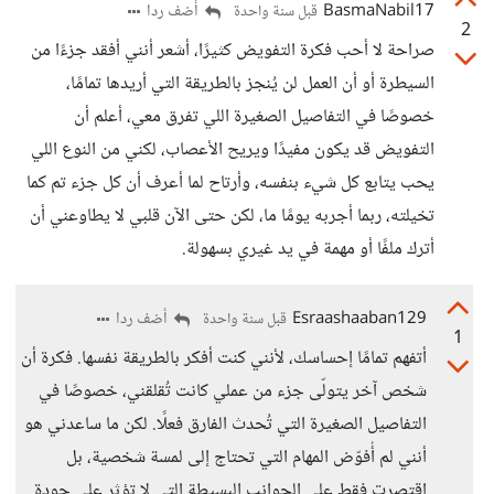
BasmaNabil17
أضف ردا
قبل سنة واحدة
2
صراحة لا أحب فكرة التفويض كثيرًا، أشعر أنني أفقد جزءًا من
السيطرة أو أن العمل لن يُنجز بالطريقة التي أريدها تمامًا،
خصوصًا في التفاصيل الصغيرة اللي تفرق معي، أعلم أن
التفويض قد يكون مفيدًا ويريح الأعصاب، لكني من النوع اللي
يحب يتابع كل شيء بنفسه، وأرتاح لما أعرف أن كل جزء تم كما
تخيلته، ربما أجربه يومًا ما، لكن حتى الآن قلبي لا يطاوعني أن
أترك ملفًا أو مهمة في يد غيري بسهولة.
Esraashaaban129
أضف ردا
قبل سنة واحدة
1
أتفهم تمامًا إحساسك، لأنني كنت أفكر بالطريقة نفسها. فكرة أن
شخص آخر يتولّى جزء من عملي كانت تُقلقني، خصوصًا في
التفاصيل الصغيرة التي تُحدث الفارق فعلًا. لكن ما ساعدني هو
أنني لم أُفوّض المهام التي تحتاج إلى لمسة شخصية، بل
اقتصرت فقط على الجوانب البسيطة التي لا تؤثر على جودة