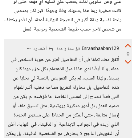
عني وعن أسلوبي لذلك يصعب عليّ تسليم أي مهمة حتى لو
كانت صغيرة ربما هذا يستهلك وقتًا وجهدًا أكبر لكن يمنحني
راحة نفسية وثقة أكبر في النتيجة النهائية أعتقد أن الأمر يختلف
من شخص لآخر حسب طبيعة الشخصية ونوعية العمل
Esraashaaban129
أضف ردا
قبل سنة واحدة
0
أتفق معك تمامًا في أن التفاصيل تُعبّر عن هوية الشخص في
عمله، وأنا أيضًا لدي هذا الميل للاهتمام بكل جزء مهما كان
بسيط. ولهذا السبب، لم يكن التفويض بالنسبة لي تخليًا عن
هذه التفاصيل، بل محاولة لتفريغ مساحة ذهنية أكبر للمهام
التي فعلاً تحتاج إلى لمستي الخاصة. ما فوّضته لم يكن من
صميم العمل، بل أمور متكررة وروتينية، مثل تنسيق ملف أو
إرسال متابعة، حتى أتمكن من الحفاظ على مستوى الجودة
الذي أريده في الجوانب الإبداعية أو الدقيقة. في النهاية، أظن
أن التفويض الناجح لا يتعارض مع الشخصية الدقيقة، بل يمكن