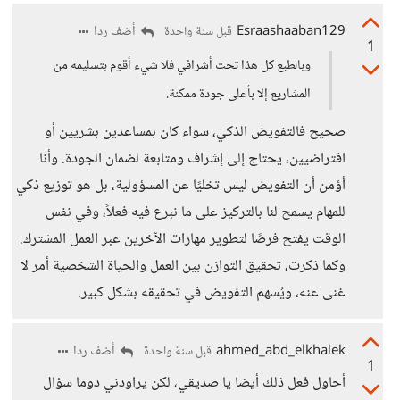
Esraashaaban129
أضف ردا
قبل سنة واحدة
1
وبالطبع كل هذا تحت أشرافي فلا شيء أقوم بتسليمه من
المشاريع إلا بأعلى جودة ممكنة.
صحيح فالتفويض الذكي، سواء كان بمساعدين بشريين أو
افتراضيين، يحتاج إلى إشراف ومتابعة لضمان الجودة. وأنا
أؤمن أن التفويض ليس تخليًا عن المسؤولية، بل هو توزيع ذكي
للمهام يسمح لنا بالتركيز على ما نبرع فيه فعلاً، وفي نفس
الوقت يفتح فرصًا لتطوير مهارات الآخرين عبر العمل المشترك.
وكما ذكرت، تحقيق التوازن بين العمل والحياة الشخصية أمر لا
غنى عنه، ويُسهم التفويض في تحقيقه بشكل كبير.
ahmed_abd_elkhalek
أضف ردا
قبل سنة واحدة
1
أحاول فعل ذلك أيضا يا صديقي، لكن يراودني دوما سؤال