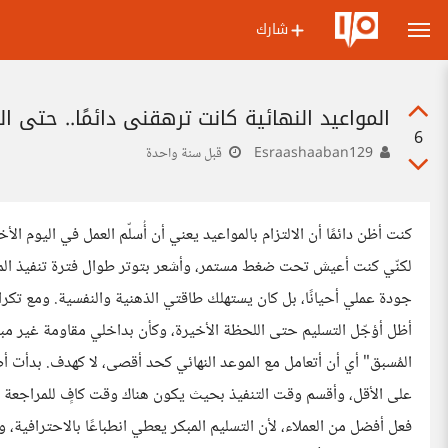
شارك
المواعيد النهائية كانت ترهقني دائمًا.. حتى ا
6
Esraashaaban129
قبل سنة واحدة
كنت أظن دائمًا أن الالتزام بالمواعيد يعني أن أُسلّم العمل في اليوم الأ
لكنّي كنت أعيش تحت ضغط مستمر، وأشعر بتوتر طوال فترة تنفيذ ال
جودة عملي أحيانًا، بل كان يستهلك طاقتي الذهنية والنفسية. ومع تكرار
أظل أؤجّل التسليم حتى اللحظة الأخيرة، وكأن بداخلي مقاومة غير مبر
المُسبق" أي أن أتعامل مع الموعد النهائي كحد أقصى، لا كهدف. بدأت أ
على الأقل، وأقسم وقت التنفيذ بحيث يكون هناك وقت كافٍ للمراجعة وال
فعل أفضل من العملاء، لأن التسليم المبكر يعطي انطباعًا بالاحترافية، 