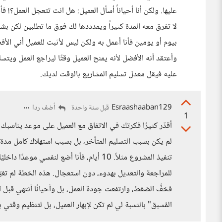
عليها. ولكن أنا أحياناً أسأل العميل: هل انت تتعجل العمل؟! 
لا تفرق معه المدة كثيراً ويمدددها لك فوق ما تطلبين لكن بش
بيوم أو يومين فأنا أعمل به ولكن ليس لأثبت للعميل أني ا
وأعتقد أنه الأفضل لأنه يمنح العميل وقتًا ليراجع العمل ويتس
عليه فيقل معدل تسليم المشاريع بالوقت لديك.
Esraashaaban129
أضف ردا
قبل سنة واحدة
1
أقدّر كثيرًا فكرتك في الاتفاق مع العميل على موعد يناسبك،
لم يكن بسبب التسليم المتأخر، بل بسبب استهلاك كامل مدة 
للمراجعة والتعديل بهدوء، دون استعجال. هذه الخطة لم تغيّر
فخفَّ الضغط، وارتفعت جودة العمل، بل وأحيانًا أنتهي قبل 
المُسبق" بالنسبة لي لم تكن لإبهار العميل، بل لتنظيم وقت