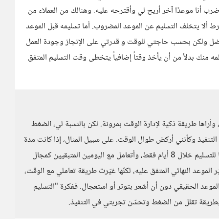
فأضرب أنا موعدًا آخر أريح لي وأقترحه عليه. وهنالك من العملاء من
رط ألا يتخلف التسليم عن الموعد المضروب. أما تسليمه قبل الموعد
لأفضل ولكن بحسب حاجتي للوقت و قدرتي على الإنجاز وجودة العمل
لمه منك بدلاً من أن يأخذ وقتاً إضافياً يتخطى وقت التسليم المتفق
 وأراها طريقة ذكية لإدارة الوقت بمرونة. لكن بالنسبة لي، الضغط
التنفيذ وكأنني أركض طوال الوقت. على سبيل المثال، إذا كانت مدة
تنفيذ المشروع مثلاً. 10 أيام، فأنا أضع لنفسي موعدًا داخليًا للتسليم خلال 8 أيام فقط، وأتعامل مع اليومين المتبقيين كمجال
 الموعد النهائي المتفق عليه، لكنّها غيّرت طريقة تعاملي مع الوقت،
الموعد الحقيقي دون أن أشعر بتوتر أو استعجال. ففكرة "التسليم
ي بطريقة تقلل من الضغط وتحسّن تجربتي في التنفيذ.