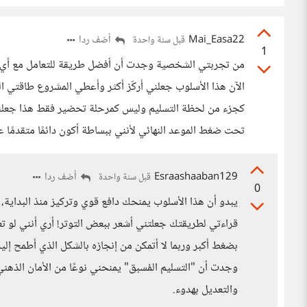
Mai_Easa22
أضف ردا
قبل سنة واحدة
1
من تجربتي الشخصية وجدت أن أفضل طريقة للتعامل مع أي مش
الآن هذا الأسلوب جعلني أركّز أكثر وأعطي المشروع طاقتي الكا
كجزء من لحظة التسليم وليس كمرحلة تحضير فقط هذا جعلني
تحت ضغط الموعد النهائي لأنني ببساطة أكون دائمًا متقدمًا 
Esraashaaban129
أضف ردا
قبل سنة واحدة
0
يبدو أن هذا الأسلوب يمنحك دافع قوي وتركيز منذ البداية، و
قراءتي لطريقتك جعلتني أشعر ببعض التوتر! أري أنني لو ت
بضغط أكبر وربما لا أتمكن من إنجازه بالشكل الذي أطمح إليه
وجدت أن "التسليم المُسبق" يمنحني نوعًا من الأمان الذهن
والتعديل بهدوء.