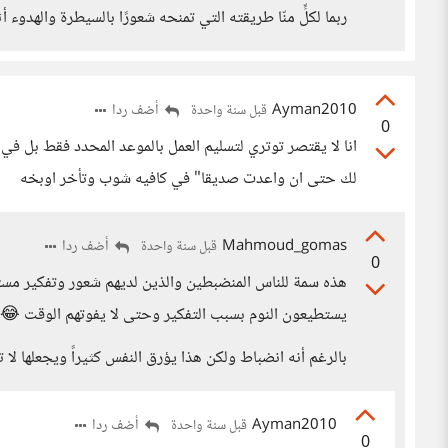
ربما لكلٍّ منّا طريقته التي تمنحه شعورًا بالسيطرة والهدوء أث
Ayman2010
أضف ردا
قبل سنة واحدة
0
انا لا يقتصر توتري لتسليم العمل بالموعد المحدد فقط بل في
لك حتى ان واعدت صديقا" في كافيه شوب وتأخر اوبخه
Mahmoud_gomas
أضف ردا
قبل سنة واحدة
0
هذه سمة للناس المنضبطين والذين لديهم شعور وتفكير مستمر، 
يستطيعون النوم بسبب التفكير وحتى لا يفوتهم الوقت 😂
بالرغم أنه انضباط ولكن هذا يؤرق النفس كثيراً ويجعلها لا 
Ayman2010
أضف ردا
قبل سنة واحدة
0