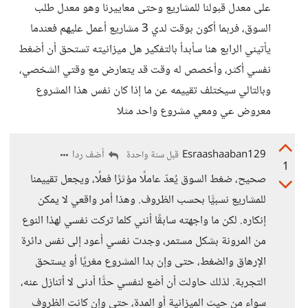
على معدل قبولنا للمشاريع وحتى معاييرنا وهو معدل طلب
السوق، فربما أكون بوقت لدي 3 مشاريع أعمل عليهم فعندما
يأتيني الرابع هنا سأبدأ بالتفكير هل ميزانيته تستحق أن أضغط
نفسي أكثر، وأخصص له وقت قد يتعارض مع وقتي الشخصي،
وبالتالي سيختلف تقييمه عن ما إذا كان نفس هذا المشروع
معروض عي ومعي مشروع واحد مثلا
Esraashaaban129
أضف ردا
قبل سنة واحدة
1
صحيح، ضغط السوق يُعدّ عاملًا مؤثرًا فعلًا، ويجعل تقييمنا
للمشاريع نسبيًّا بحسب الظروف. وهذا أمر واقعي لا يمكن
إنكاره. لكن ما واجهته سابقًا أنني كلما تركت نفسي لهذا النوع
من المرونة بشكل مستمر، وجدت نفسي أعود إلى نفس دائرة
الإرهاق والضغط، حتى وإن بدا المشروع مغريًا أو يستحق
التجربة. لذلك حاولت أن أضع لنفسي حدًّا أدنى لا أتنازل عنه،
سواء من حيث الميزانية أو المدة، حتى وإن كانت الظروف