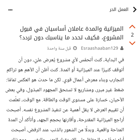
العمل الحر
الميزانية والمدة عاملان أساسيان في قبول
2
المشروع، فكيف تحدد ما يناسبك دون تردد؟
Esraashaaban129
قبل سنة واحدة
في البداية، كنت أتحمّس لأي مشروع يُعرض عليّ، دون أن
أتوقف كثيرًا عند الميزانية أو المدة. كنت أظن أن الأهم هو تراكم
التجارب وبناء معرض أعمال قوي. لكن ما حدث هو العكس تمامًا:
ضغط غير مبرر، ومشاريع لا تستحق المجهود المبذول، وفي بعض
الأحيان، خسارة على مستوى الوقت والطاقة. مع الوقت، تعلّمت
أن تقييم العرض لا يقل أهمية عن تنفيذ المشروع نفسه. أصبحت
أراجع الميزانية المقترحة، وأقارنها بحجم الجهد، وأتأكد أن المدة
المتاحة واقعية. وبدلًا من الشعور بالذنب عند الرفض، أصبحت