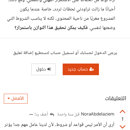
أراه نوعًا من الحفاظ على الاستقرار المهني والنفسي. ومع ذلك،
أحيانًا ما زالت تراودني لحظات تردد، خاصة عندما يكون
المشروع مغريًا من ناحية المحتوى، لكنه لا يناسب الشروط التي
وضعتها لنفسي.
فكيف يمكن تحقيق هذا التوازن باستمرار؟
يرجى الدخول لحسابك أو تسجيل حساب لتستطيع إضافة تعليق
حساب جديد
دخول
التعليقات
الأفضل
NoraAbdelaziem
أضف ردا
قبل سنة واحدة
1
أرى أن الأمر ليس قواعد أو شروط، لأن لدينا عامل مهم جدا يؤثر