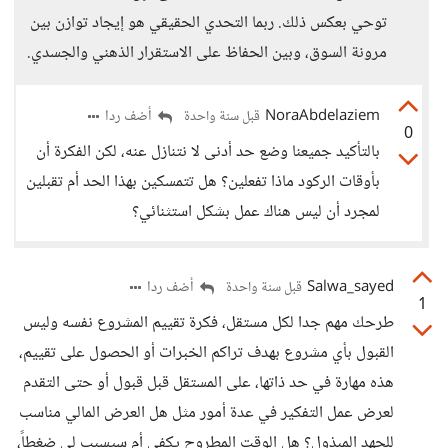
توحي بعكس ذلك. ربما التحدي الحقيقي هو إيجاد توازن بين
مرونة السوق، وبين الحفاظ على الاستقرار الذهني والجسدي.
NoraAbdelaziem
أضف ردا
قبل سنة واحدة
0
بالتأكيد جميعنا وضع حد أدنى لا نتنازل عنه، لكن الفكرة أن
بأوقات الركود ماذا تفعلين؟ هل تتمسكين بهذا الحد أم تقبلين
لمجرد أن ليس هناك عمل بشكل استثنائي؟
Salwa_sayed
أضف ردا
قبل سنة واحدة
1
طرحك مهم جدا لكل مستقل، فكرة تقييم المشروع نفسه وليس
القبول بأي مشروع بهدف تراكم الخبرات أو الحصول على تقييم،
هذه مهارة في حد ذاتها، على المستقل قبل قبول أو حتى التقدم
لعرض عمل التفكير في عدة أمور مثل هل العرض المالي مناسب
للجهد المبذول؟ هل الوقت المطروح يكفي أم سيسبب لي ضغطاً،