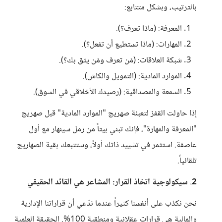
بالترتيب، وبشكل متتابع:
المعرفة: (ماذا تعرف؟).
المهارات: (ماذا تستطيع أن تفعل؟).
شبكة العلاقات: (مَن تعرف ومَن يثق بك؟).
الموارد المادية: (التمويل والكاش).
السمعة والمصداقية: (رصيدك الأخلاقي في السوق).
إذا حاولت القفز لتعبئة صهريج "الموارد المادية" قبل صهريج
"المعرفة والمهارة"، فإنك تبني بيتاً من رمل سينهار مع أول
عاصفة. استثمر في تشييد ذاتك أولاً، وستتبعك بقية الصهاريج
تلقائياً.
2. سيكولوجية اتخاذ القرار: المشاعر هي القائد الحقيقي
نحن نكذب على أنفسنا كثيراً عندما ندّعي أن قراراتنا الإدارية
والمالية هي قرارات عقلانية ومنطقية 100%. الحقيقة العلمية