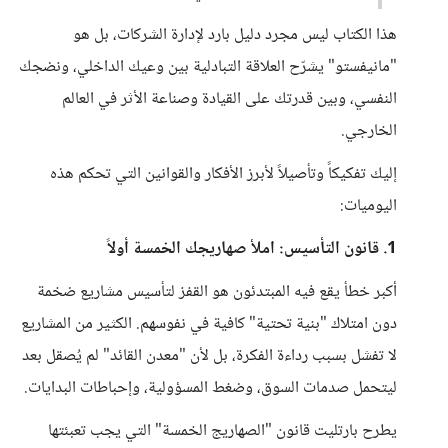
هذا الكتاب ليس مجرد دليل بارد لإدارة الشركات، بل هو
"مانيفستو" يشرّح العلاقة التبادلية بين وعيك الداخلي، ونضجك
النفسي، وبين قدرتك على القيادة وصناعة الأثر في العالم
الخارجي.
إليك تفكيكاً وتأصيلاً لأبرز الأفكار والقوانين التي تحكم هذه
اليوميات:
1. قانون التأسيس: املأ صهاريجك الخمسة أولاً
أكبر خطأ يقع فيه المبتدئون هو القفز لتأسيس مشاريع ضخمة
دون امتلاك "بنية تحتية" كافية في نفوسهم. الكثير من المشاريع
لا تفشل بسبب رداءة الفكرة، بل لأن "معدن القائد" لم يُصقل بعد
ليتحمل صدمات السوق، وضغط المسؤولية، وإحباطات البدايات.
يطرح بارتليت قانون "الصهاريج الخمسة" التي يجب تعبئتها