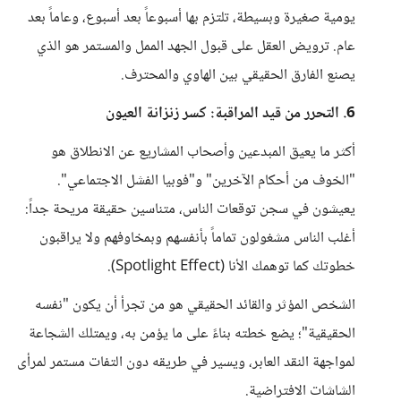
يومية صغيرة وبسيطة، تلتزم بها أسبوعاً بعد أسبوع، وعاماً بعد
عام. ترويض العقل على قبول الجهد الممل والمستمر هو الذي
يصنع الفارق الحقيقي بين الهاوي والمحترف.
6. التحرر من قيد المراقبة: كسر زنزانة العيون
أكثر ما يعيق المبدعين وأصحاب المشاريع عن الانطلاق هو
"الخوف من أحكام الآخرين" و"فوبيا الفشل الاجتماعي".
يعيشون في سجن توقعات الناس، متناسين حقيقة مريحة جداً:
أغلب الناس مشغولون تماماً بأنفسهم وبمخاوفهم ولا يراقبون
خطوتك كما توهمك الأنا (Spotlight Effect).
الشخص المؤثر والقائد الحقيقي هو من تجرأ أن يكون "نفسه
الحقيقية"؛ يضع خطته بناءً على ما يؤمن به، ويمتلك الشجاعة
لمواجهة النقد العابر، ويسير في طريقه دون التفات مستمر لمرأى
الشاشات الافتراضية.