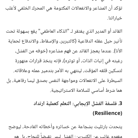
تؤكد أن المشاعر والانفعالات المكتومة هي المحرك الخلفي لأغلب
خياراتنا.
القائد أو المدير الذي يفتقر لـ "الذكاء العاطفي" يقع بسهولة تحت
تأثير حيل عقله الدفاعية (كالتبرير، والإسقاط، والاندفاع لحماية
الأنا). عندما يعجز القائد عن فهم مشاعره (خوفه من الفشل،
رغبته في إثبات الذات، أو توتره)، فإنه يتخذ قرارات متهورة
لتسكين قلقه المؤقت، لينتهي به الأمر بتدمير عمله وعلاقاته.
السيطرة على الانفعالات ومواجهة النفس بصدق ليسا رفاهية، بل
هما شرط أساسي للسلامة الاستراتيجية.
3. فلسفة الفشل الإيجابي: التعلم كعملية ارتداد
(Resilience)
يتحدث بارتليت بشجاعة عن خسائره وأخطائه الفادحة، ليوضح
مفهوم غائب عن الكثيرين: الفشل ليس نقيضاً للنجاح، بل هو