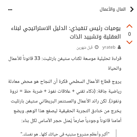
المال والأعمال
يوميات رئيس تنفيذي: الدليل الاستراتيجي لبناء
0
العقلية وتشييد الذات
yrateb
قبل شهرين
قراءة تحليلية موسعة لكتاب ستيفن بارتليت: 33 قانوناً للأعمال
والحياة
يروج قطاع الأعمال السطحي فكرة أن النجاح هو محض معادلة
رياضية جافة: (ذكاء تقني + علاقات نفوذ + ضربة حظ = ثروة
ونفوذ). لكن رائد الأعمال والمستثمر البريطاني ستيفن بارتليت
يخرج من خنادق التجربة الحقيقية ليصفع هذا الوهم، ويضع
أمامنا قانوناً وجودياً صارماً يُمثل حجر الأساس لكل بناء:
"أكبر وأعظم مشروع ستبنيه في حياتك كلها.. هو نفسك."