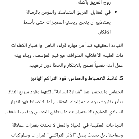
روح الفريق بأكمله.
في المقابل، الفريق المتماسك والمؤمن بالرسالة
يستطيع أن ينجح ويصنع المعجزات حتى بأبسط
الأفكار.
القيادة الحقيقية تبدأ من مهارة قراءة الناس، واختيار الكفاءات
ذات الطينة الأخلاقية المتوافقة مع قيم المؤسسة، وبناء بيئة
عمل آمنة نفسياً تسمح بالابتكار والخطأ دون ترهيب.
5. ثنائية الانضباط والحماس: قوة التراكم الهادئ
الحماس والتحفيز هما "شرارة البداية"، لكنهما وقود سريع النفاذ
يتأثر بظروف يومك ومزاجك المتقلب. أما الانضباط فهو القرار
السيادي الصارم بالاستمرار عندما ينطفئ الحماس ويغيب الشغف.
النجاحات العظيمة في الحياة والعمل لا تحدث بقفزات عملاقة
ومفاجئة، بل تحدث بفعل "الأثر التراكمي" لقرارات وسلوكيات