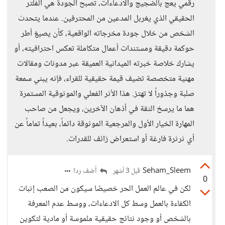
رقمي يعج بالضجيج والادعاءات، تصبح الجودة هي الفلتر
الحقيقي الذي يغربل المدعين من المحترفين. عندما يتحدث
الشخص من خلال جودة مخرجاته الواقعية، كأن يصيغ أطر
حوكمة دقيقة ومستندات أعمال متكاملة تعكس احترافيته، أو
يشارك خلاصة خبرته الميدانية العميقة عبر مدونات ومقالات
مهنية متخصصة تضيف قيمة حقيقية للقراء، فإنه يبني سمعة
صلبة وجذوراً لا تهتز. هذا الأثر الفعلي والموثوقية المستمرة
هما ما يرسخ الثقة في أذهان الآخرين، ويجعل من صاحب
المهارة الخيار الأول والمرجعية الموثوقة دائماً، بعيداً تماماً عن
أي ثرثرة فارغة أو استعراض زائف للقدرات.
Seham_Sleem
أضف ردا
قبل 3 أشهر
0
لكن في عالم العمل الحر خصيصًا سيكون من الصعب إثبات
الكفاءة بالعمل وسط كل الادعاءات، ووسط عدم المعرفة
بالشخص أو وجود نتائج حقيقية ملموسة أو مادية لتكوين