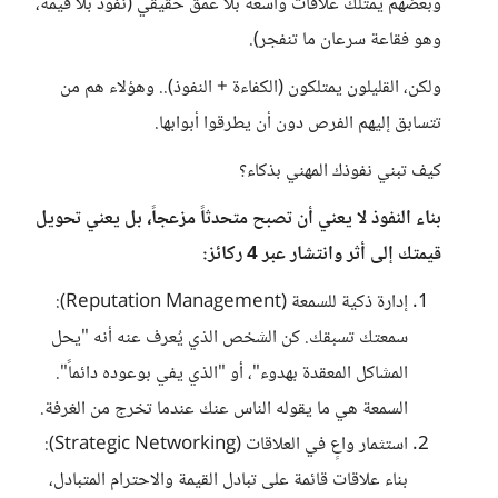
وبعضهم يمتلك علاقات واسعة بلا عمق حقيقي (نفوذ بلا قيمة،
وهو فقاعة سرعان ما تنفجر).
ولكن، القليلون يمتلكون (الكفاءة + النفوذ).. وهؤلاء هم من
تتسابق إليهم الفرص دون أن يطرقوا أبوابها.
كيف تبني نفوذك المهني بذكاء؟
بناء النفوذ لا يعني أن تصبح متحدثاً مزعجاً، بل يعني تحويل
قيمتك إلى أثر وانتشار عبر 4 ركائز:
إدارة ذكية للسمعة (Reputation Management):
سمعتك تسبقك. كن الشخص الذي يُعرف عنه أنه "يحل
المشاكل المعقدة بهدوء"، أو "الذي يفي بوعوده دائماً".
السمعة هي ما يقوله الناس عنك عندما تخرج من الغرفة.
استثمار واعٍ في العلاقات (Strategic Networking):
بناء علاقات قائمة على تبادل القيمة والاحترام المتبادل،