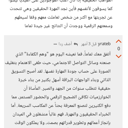
المواهب الحقيقية إذا كان أغلب الموجودين على الميديا ليسوا
كما يسوقون لأنفسهم فأين نجد المهرة الحقيقين وهي تتحدث
عن تجربتها مع اكثر من شخص تعاملت معهم وفقا لسيطهم
وسمعتهم الرقمية ووجدت أن النتائج غير جيدة تماما
yrateb
أضف ردا
قبل 3 أشهر
0
أتفق معك تماماً، فما نعيشه اليوم هو "وهم الكفاءة" الذي
صنعته وسائل التواصل الاجتماعي، حيث طغى الاهتمام بتغليف
الصورة على حساب جودة المهارة نفسها. لقد أصبح التسويق
الذاتي وبناء الواجهات البراقة أسهل بكثير من بناء خبرة
حقيقية تتطلب سنوات من الجهد والصبر. المأساة أن
الخوارزميات تكافئ الضجيج الرقمي والحضور المستمر، مما
دفع الكثيرين لتصنع المعرفة بحثاً عن المكاسب السريعة. أما
الخبراء الحقيقيون والمهرة، فهم غالباً منشغلون في الميدان
بإنجاز أعمالهم وتطوير قدراتهم بصمت، ولا يملكون الوقت