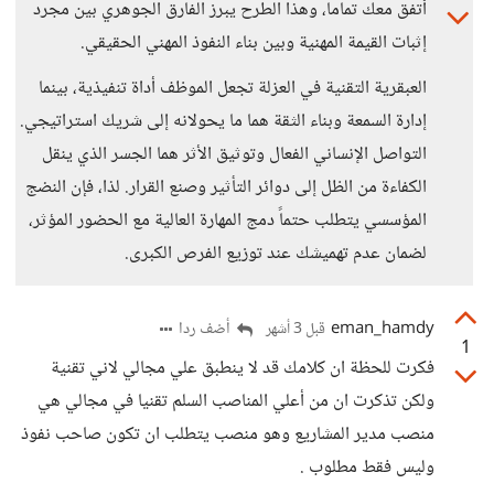
أتفق معك تماماً، وهذا الطرح يبرز الفارق الجوهري بين مجرد
إثبات القيمة المهنية وبين بناء النفوذ المهني الحقيقي.
العبقرية التقنية في العزلة تجعل الموظف أداة تنفيذية، بينما
إدارة السمعة وبناء الثقة هما ما يحولانه إلى شريك استراتيجي.
التواصل الإنساني الفعال وتوثيق الأثر هما الجسر الذي ينقل
الكفاءة من الظل إلى دوائر التأثير وصنع القرار. لذا، فإن النضج
المؤسسي يتطلب حتماً دمج المهارة العالية مع الحضور المؤثر،
لضمان عدم تهميشك عند توزيع الفرص الكبرى.
eman_hamdy
أضف ردا
قبل 3 أشهر
1
فكرت للحظة ان كلامك قد لا ينطبق علي مجالي لاني تقنية
ولكن تذكرت ان من أعلي المناصب السلم تقنيا في مجالي هي
منصب مدير المشاريع وهو منصب يتطلب ان تكون صاحب نفوذ
وليس فقط مطلوب .