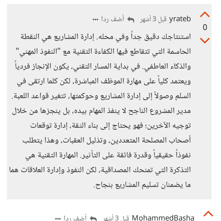
yrateb
أضف ردا
قبل 3 أشهر
0
استنتاجك دقيق جداً وفي محله. إدارة المشاريع هي النقطة
الحاسمة التي تتقاطع فيها الكفاءة التقنية مع "النفوذ المهني"
والذكاء العاطفي. في بداية المسار التقني، يكون الإنجاز فردياً
ويعتمد كلياً على مهارة الموظف المباشرة، لكن كلما ارتقى في
السلم وصولاً إلى إدارة المشاريع وحوكمتها، تتغير قواعد اللعبة.
مدير المشروع الناجح لا ينفذ المهام بيده، بل ينجزها من خلال
توجيه الآخرين؛ فهو يحتاج إلى بناء الثقة، إدارة توقعات
أصحاب المصلحة المتعددين، وتذليل العقبات، وهذا يتطلب
نفوذاً حقيقياً وقدرة فائقة على التأثير. المهارة التقنية هي
التذكرة التي تمنحك المصداقية، لكن النفوذ وإدارة العلاقات هما
ما يضمنان تسليم المشاريع بنجاح.
MohammedBasha
أضف ردا
قبل 3 أشهر