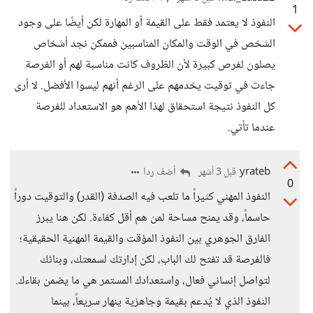
1
النفوذ لا يعتمد فقط على القيمة أو المهارة لكن أيضًا على وجود
الشخص في الوقت والمكان المناسبين فممكن نجد أشخاص
يصلون لفرص كبيرة لأن الظروف كانت مناسبة لهم أو الفرصة
جاءت في توقيت يخدمهم على الرغم أنهم ليسوا الأفضل. لا أرى
كل النفوذ نتيجة استحقاق لهذا الأهم هو الاستعداد للفرصة
عندما تأتي.
yrateb
أضف ردا
قبل 3 أشهر
0
النفوذ المهني كثيراً ما تلعب فيه الصدفة (القدر) والتوقيت دوراً
حاسماً، وقد يمنح مساحة لمن هم أقل كفاءة. لكن هنا يبرز
الفارق الجوهري بين النفوذ المؤقت والقيمة المهنية الحقيقية؛
فالفرصة قد تفتح لك الباب، لكن إدارتك لسمعتك، وبنائك
لتواصل إنساني فعال، واستعدادك المستمر هي ما يضمن بقاءك.
النفوذ الذي لا يُدعم بقيمة وجاهزية ينهار سريعاً، بينما