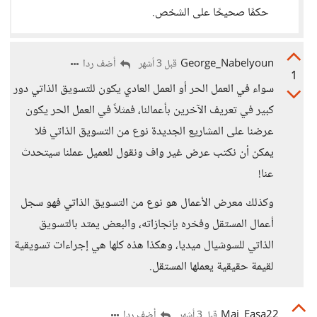
حكمًا صحيحًا على الشخص.
George_Nabelyoun
أضف ردا
قبل 3 أشهر
1
سواء في العمل الحر أو العمل العادي يكون للتسويق الذاتي دور
كبير في تعريف الآخرين بأعمالنا، فمثلاً في العمل الحر يكون
عرضنا على المشاريع الجديدة نوع من التسويق الذاتي فلا
يمكن أن نكتب عرض غير واف ونقول للعميل عملنا سيتحدث
عنا!
وكذلك معرض الأعمال هو نوع من التسويق الذاتي فهو سجل
أعمال المستقل وفخره بإنجازاته، والبعض يمتد بالتسويق
الذاتي للسوشيال ميديا، وهكذا هذه كلها هي إجراءات تسويقية
لقيمة حقيقية يعملها المستقل.
Mai_Easa22
أضف ردا
قبل 3 أشهر