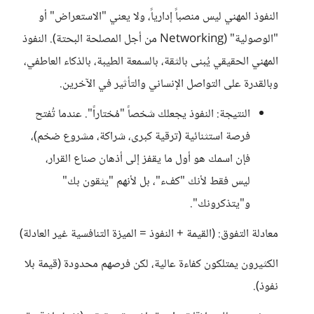
النفوذ المهني ليس منصباً إدارياً، ولا يعني "الاستعراض" أو
"الوصولية" (Networking من أجل المصلحة البحتة). النفوذ
المهني الحقيقي يُبنى بالثقة، بالسمعة الطيبة، بالذكاء العاطفي،
وبالقدرة على التواصل الإنساني والتأثير في الآخرين.
النتيجة: النفوذ يجعلك شخصاً "مُختاراً". عندما تُفتح
فرصة استثنائية (ترقية كبرى، شراكة، مشروع ضخم)،
فإن اسمك هو أول ما يقفز إلى أذهان صناع القرار،
ليس فقط لأنك "كفء"، بل لأنهم "يثقون بك"
و"يتذكرونك".
معادلة التفوق: (القيمة + النفوذ = الميزة التنافسية غير العادلة)
الكثيرون يمتلكون كفاءة عالية، لكن فرصهم محدودة (قيمة بلا
نفوذ).