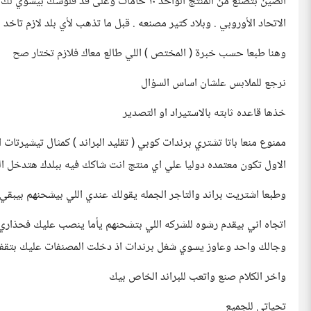
الصين بتصنع من المنتج الواحد ١٠ خامات وعلى قد
الاتحاد الأوروبي . وبلاد كتير مصنعه . قبل ما تذهب لأي بلد لازم تا
وهنا طبعا حسب خبرة ( المختص ) اللي طالع معاك فلازم تختار صح
نرجع للملابس علشان اساس السؤال
خذها قاعده ثابته بالاستيراد او التصدير
ممنوع منعا باتا تشتري برندات كوبي ( تقليد البراند ) كمثال تيشيرت
الاول تكون معتمده دوليا علي اي منتج انت شاكك فيه ببلدك هتدخل البل
وطبعا اشتريت براند والتاجر الجمله يقولك عندي اللي بيشحنهم بيبقي
اتجاه اني بيقدم رشوه للشركه اللي بتشحنهم يأما ينصب عليك فحذاري م
وجالك واحد وعاوز يسوي شغل برندات اذ دخلت المصنفات عليك بتق
واخر الكلام صنع واتعب للبراند الخاص بيك
تحياتي للجميع