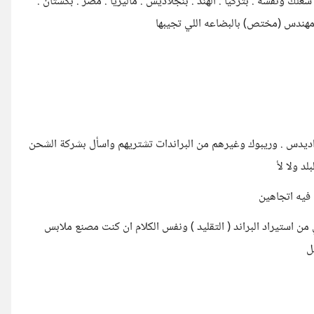
 فلوسك بيسوي لك شغلك ونفسه . بتركيا . الهند . بنجلاديش . ماليزيا . مصر . بكستان .
خد مهندس (مختص) بالبضاعه اللي تجيبها
ات اديدس . وريبوك وغيرهم من البراندات تشتريهم واسأل بشركة الشحن
د ولا لأ
 فيه اتجاهين
ن استيراد البراند ( التقليد ) ونفس الكلام ان كنت مصنع ملابس
فل