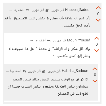
Habeba_Sadoun
أضف ردا
قبل شهرين
قبل شهرين
0
الأمر ليس له علاقة بأنه مغفل بل يفضل البشر الاستسهال وأخذ
الأمور كحق مكتسب.
MounirYousef
أضف ردا
قبل شهرين
0
واذا قال شكرا و انا قولتله" أى خدمة ". هل هذا سيجعله لا
ينظر إليها كحق مكتسب .؟
Habeba_Sadoun
أضف ردا
قبل شهرين
قبل شهرين
0
اذا كررتها مع الوقت سيشعر البعض بذلك فليس الجميع
يتعاملون بنفس الطريقة ويشعروا بنفس المشاعر فعلينا ان
نضع ذلك في الحسبان