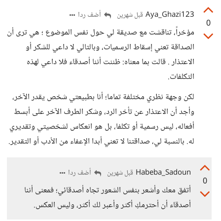
Aya_Ghazi123
أضف ردا
قبل شهرين
0
مؤخراً، تناقشت مع صديقة لي حول نفس الموضوع ؛ هي ترى أن
الصداقة تعني إسقاط الرسميات، وبالتالي لا داعي للشكر أو
الاعتذار . قالت بما معناه: ظننت أننا أصدقاء فلا داعي لهذه
التكلفات.
لكن وجهة نظري مختلفة تماما؛ أنا بطبيعتي شخص يقدر الآخر،
وأجد أن الاعتذار عن تأخر الرد، وشكر الطرف الآخر على أبسط
أفعاله، ليس رسمية أو تكلفا، بل هو انعكاس لشخصيتي وتقديري
له. بالنسبة لي، صداقتنا لا تعني أبدا الإعفاء من الأدب أو التقدير.
Habeba_Sadoun
أضف ردا
قبل شهرين
0
أتفق معك وأشعر بنفس الشعور تجاه أصدقائي؛ فمعنى أننا
أصدقاء أن أحترمكِ أكثر وأعبر لك أكثر، وليس العكس.