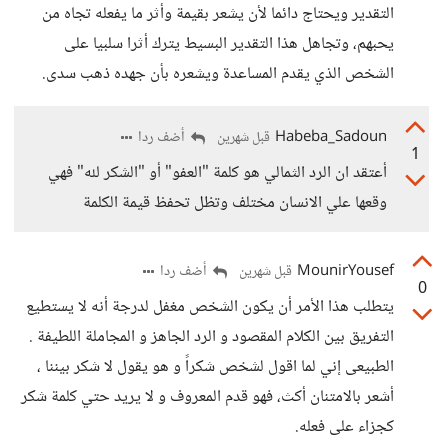
التقدير ويحتاج دائما لأن يشعر بقيمة وأثر ما يفعله تجاه من
يحبهم، وتجاهل هذا التقدير البسيط يترك أثرا سلبيا على
الشخص الذي يقدم المساعدة ويشعره بأن جهده ذهب سدى.
Habeba_Sadoun
أضف ردا
قبل شهرين
1
أعتقد ان الرد الثمالي هو كلمة "العفو" أو "الشكر لله" فهي
وقعها علي الانسان مختلف وتظل تحفظ قيمة الكلمة
MounirYousef
أضف ردا
قبل شهرين
0
يتطلب هذا الأمر أن يكون الشخص مغفل لدرجة أنه لا يستطيع
التفريق بين الكلام المقصود و الرد الجاهز و المجاملة اللطيفة .
الطبيعى إني لما اقول لشخص شكراً و هو يقول لا شكر بيننا ،
أشعر بالامتنان أكث، فهو قدم المعروف و لا يريد حتي كلمة شكر
كجزاء على فعله.