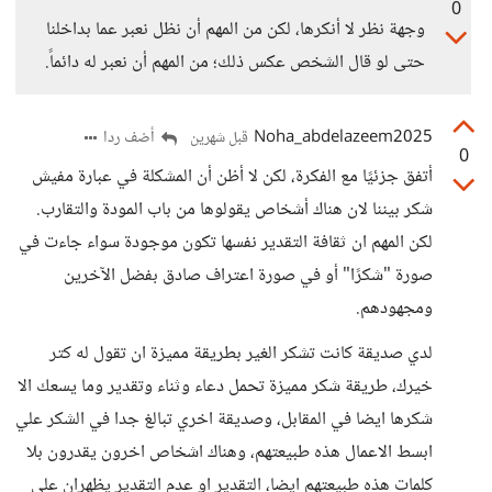
0
وجهة نظر لا أنكرها، لكن من المهم أن نظل نعبر عما بداخلنا
حتى لو قال الشخص عكس ذلك؛ من المهم أن نعبر له دائماً.
Noha_abdelazeem2025
أضف ردا
قبل شهرين
0
أتفق جزئيًا مع الفكرة، لكن لا أظن أن المشكلة في عبارة مفيش
شكر بيننا لان هناك أشخاص يقولوها من باب المودة والتقارب.
لكن المهم ان ثقافة التقدير نفسها تكون موجودة سواء جاءت في
صورة "شكرًا" أو في صورة اعتراف صادق بفضل الآخرين
ومجهودهم.
لدي صديقة كانت تشكر الغير بطريقة مميزة ان تقول له كتر
خيرك، طريقة شكر مميزة تحمل دعاء وثناء وتقدير وما يسعك الا
شكرها ايضا في المقابل، وصديقة اخري تبالغ جدا في الشكر علي
ابسط الاعمال هذه طبيعتهم، وهناك اشخاص اخرون يقدرون بلا
كلمات هذه طبيعتهم ايضا، التقدير او عدم التقدير يظهران علي