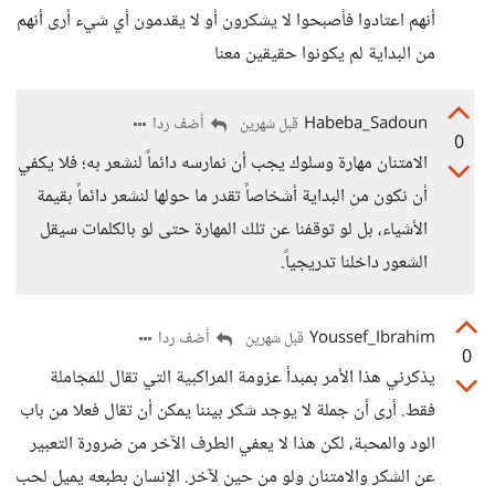
أنهم اعتادوا فأصبحوا لا يشكرون أو لا يقدمون أي شيء أرى أنهم
من البداية لم يكونوا حقيقين معنا
Habeba_Sadoun
أضف ردا
قبل شهرين
0
الامتنان مهارة وسلوك يجب أن نمارسه دائماً لنشعر به؛ فلا يكفي
أن نكون من البداية أشخاصاً تقدر ما حولها لنشعر دائماً بقيمة
الأشياء، بل لو توقفنا عن تلك المهارة حتى لو بالكلمات سيقل
الشعور داخلنا تدريجياً.
Youssef_Ibrahim
أضف ردا
قبل شهرين
0
يذكرني هذا الأمر بمبدأ عزومة المراكبية التي تقال للمجاملة
فقط. أرى أن جملة لا يوجد شكر بيننا يمكن أن تقال فعلا من باب
الود والمحبة، لكن هذا لا يعفي الطرف الآخر من ضرورة التعبير
عن الشكر والامتنان ولو من حين لآخر. الإنسان بطبعه يميل لحب