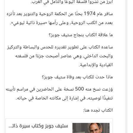
أبرز من نشروا فلسفة اليوغا والتأمل في الغرب.
سافر عام 1974 بحثًا عن الحكمة الروحية والتنوير بعد تأثره
بعدد من الكتب الروحية، وعلى رأسها «سيرة ذاتية ليوغي».
ما علاقة الكتاب بنجاح ستيف جوبز؟
ساعده الكتاب على تطوير تقديره للحدس والبساطة والتركيز
والبحث الداخلي، وهي عناصر أصبحت جزءًا من فلسفته
القيادية والإبداعية.
ماذا حدث للكتاب بعد وفاة ستيف جوبز؟
وُزعت نسخ منه 500 نسخة على الحاضرين في مراسم تأبينه
تنفيذًا لوصيته، في إشارة إلى مكانته الخاصة في حياته.
الكتاب تجده هنا:
ستيف جوبز وكتاب سيرة ذاتية ليوغي لباراماهانسا يوغاناندا