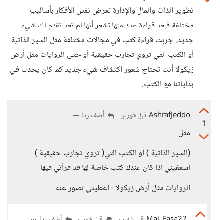
تطوير الذات والمال والإدارة تعرض نفس الأفكار بأساليب
مختلفة فبعد قراءة عدد منها تشعر أنها لم تعد تقدم لك شيء
جديد. جربت قراءة كتب في مجالات مختلفة مثل السير الذاتية
أو الكتب التي تروي تجارب حقيقية أو حتى الروايات مثل أرض
زيكولا أنت تحتاج شعور اكتشاف شيء جديد كما كان يحدث في
بداياتنا مع الكتب.
AshrafJeddo
أضف ردا
قبل شهرين
1
مثل
(السير الذاتية ) أو الكتب التي( تروي تجارب حقيقية )
اسعفيني اذا كان عندك كتب خاصة لها قد قرأتي فيها
الروايات مثل أرض زيكولا - اعطيني تصور عنه
Mai_Easa22
أضف ردا
قبل شهرين
قبل شهرين