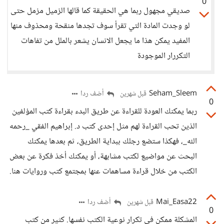
0
صديقي مجهول ربما هي الحقيقة كما قالها الزميل مزمل حتى
لو وجدت المادة التي تقرأ سوف تجدها منقحة ومحذوف منها
المفيد يمكن هذا ما يجعل الانسان يشعر بالملل من تفاهات
التكررار الموجودة
Seham_Sleem
أضف ردا
قبل شهرين
0
ربما يمكنك العودة للقراءة عن طريق البدء بقراءة كتب المؤلفين
الذين تحب القراءة لهم مثل إحدى كتب د. إبراهيم الفقي _رحمه
الله_، فهكذا ستضع رجلك ببداية الطريق، ثم بعدها يمكنك
البحث عن مواضيع لكتب مشابهة، أو يمكنك أخذ فكرة عن بعض
الكتب من خلال قراءة مساهمات عنها بمجتمع كتب وروايات هنا.
Mai_Easa22
أضف ردا
قبل شهرين
0
المشكلة ممكن في تكرار نوعية الكتب نفسها. كثير من كتب