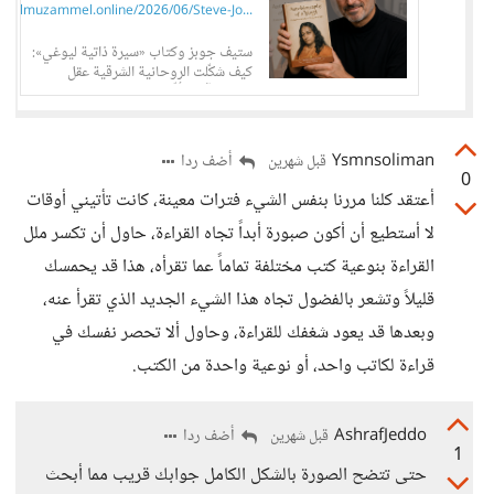
.almuzammel.online/2026/06/Steve-Jo...
ستيف جوبز وكتاب «سيرة ذاتية ليوغي»:
كيف شكّلت الروحانية الشرقية عقل
مؤسس آبل وأثّرت في فلسفة الابتكار؟
يُعد كتاب «سيرة ذاتية ليوغي» للمعلم
الروحي اله
Ysmnsoliman
أضف ردا
قبل شهرين
0
أعتقد كلنا مررنا بنفس الشيء فترات معينة، كانت تأتيني أوقات
لا أستطيع أن أكون صبورة أبداً تجاه القراءة، حاول أن تكسر ملل
القراءة بنوعية كتب مختلفة تماماً عما تقرأه، هذا قد يحمسك
قليلاً وتشعر بالفضول تجاه هذا الشيء الجديد الذي تقرأ عنه،
وبعدها قد يعود شغفك للقراءة، وحاول ألا تحصر نفسك في
قراءة لكاتب واحد، أو نوعية واحدة من الكتب.
AshrafJeddo
أضف ردا
قبل شهرين
1
حتى تتضح الصورة بالشكل الكامل جوابك قريب مما أبحث