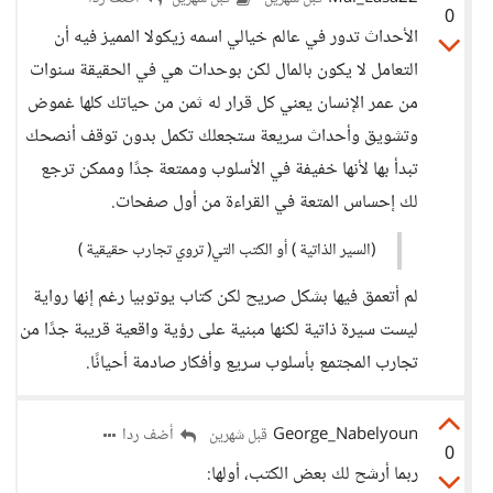
0
الأحداث تدور في عالم خيالي اسمه زيكولا المميز فيه أن
التعامل لا يكون بالمال لكن بوحدات هي في الحقيقة سنوات
من عمر الإنسان يعني كل قرار له ثمن من حياتك كلها غموض
وتشويق وأحداث سريعة ستجعلك تكمل بدون توقف أنصحك
تبدأ بها لأنها خفيفة في الأسلوب وممتعة جدًا وممكن ترجع
لك إحساس المتعة في القراءة من أول صفحات.
(السير الذاتية ) أو الكتب التي( تروي تجارب حقيقية )
لم أتعمق فيها بشكل صريح لكن كتاب يوتوبيا رغم إنها رواية
ليست سيرة ذاتية لكنها مبنية على رؤية واقعية قريبة جدًا من
تجارب المجتمع بأسلوب سريع وأفكار صادمة أحيانًا.
George_Nabelyoun
أضف ردا
قبل شهرين
0
ربما أرشح لك بعض الكتب، أولها: