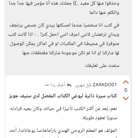
وحذفوا منها كل مفيد ..)) جملتك هذه أنا مؤمن فيها جدا جدا
واتكلم عنها دائما
في كتب انا شخصيا عندما امسكتها بيدي كان جسمي يرتجف
ويداي ترتعشان لانني اعرف انني احمل كنزا .. - اذا كانت كتب
متوفرة في محيطنا في المكتبات او في اماكن يمكن الوصول
لها شاركنا او اذا لم تكن موجودة شاركنا مقتطفات منها
سلمت على تعليقك
ZARADO01
أضف ردا
قبل شهرين
0
كتاب سيرة ذاتية ليوغي الكتاب المفضل لدى ستيف جوبز
نعم، يُعد من أكثر الكتب تأثيرًا في حياته، وكان يعيد قراءته
سنويًا لعقود طويلة.
المؤلف هو المعلم الروحي الهندي باراماهانسا يوغاناندا، أحد