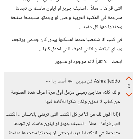
التى قرأها .. مثلاً .. استيف جوبز او ايلون ماسك لن تجدها
مترجمة في المكتبة العربية وحتى لو وجدتها ستجدها منقحة
وحذفوا منها كل مفيد ..
في كتب انا شخصيا عندما امسكتها بيدي كان جسمي يرتجف
ويداي ترتعشان لانني اعرف انني احمل كنزا ..
ابحث .. لا تقرأ لانه موجود او مشهور
AshrafJeddo
أضف ردا
قبل شهرين
0
والله كلام مفاجئ زميلي مزمل أول مرة اعرف هذه المعلومة
عن كتاب لا تحزن ولكن شكرا للأفادة فيها
((انا أقول لك من الآخر كل الكتب التى ترتقي بالإنسان .. الكتب
التى قرأها .. مثلاً .. استيف جوبز او ايلون ماسك لن تجدها
مترجمة في المكتبة العربية وحتى لو وجدتها ستجدها منقحة