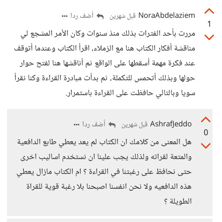
NoraAbdelaziem
أضف ردا
قبل شهرين
1
مررت بأحد الفترات بذلك منذ سنوات وكان الأمر المشجع لي
مناقشة أفكار الكتاب هنا مع الزملاء، اقرأ الكتاب وعندما أتوقف
عند فكرة مهمة أسقطها على الواقع ثم أناقشها هنا لفتح حوار
حولها وبذلك أتحمس للتكملة، ثم بدأت مبادرة القراءة وكنا نقرأ
سويا وبالتالي حافظت على القراءة باستمرار.
AshrafJeddo
أضف ردا
قبل شهرين
0
هل المعنى من كلامك ان الكتاب لم يعد يعطي طابع الدافعية
والمتعة لقراته ولذلك يجب علينا ان نستخدم اساليب اخرى
حتى نحافظ على رغبتنا في القراءة ؟ ام الكتاب مازال يعطي
هذه الدافعيه ولا نحن انفسنا اصبحنا بلا رغبة قوية للقراة
الطويلة ؟