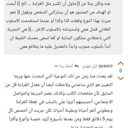
عنه ولكن بدلا من ((حاول أن تكسر ملل القراءة ... الخ )) أبحث
او الهدف من المنشور هو أن يشاركني الشخص ويقول (( نعم
مررت بهذا النوع وفعلت كذا وكذا او عندما استخدمت الاسلوب
الفلاني فشل معي واستبدلته بالاسلوب الاخر ...)) هي التجربة
التي باعتقادي ستكون البداية او كما تسمى ممسك الخيط ان
أبدأ بأسلوب مجرب وابدأ بالتعديل عليه ما يتلائم معي .
ayaavo
أضف ردا
قبل شهرين
0
لقد بعدت منذ زمن عن تلك النوعية التي تتحدث عنها وربما
التغيير هو الذي ساعدني ولاحظت أيضا أن معدل القراءة قل عن
السابق، لأن ملخصات الكتب وكذلك عصر السرعة والتواصل
الاجتماعي، أحسستهم أثروا علي بالسلب في نقطة القراءة
وجعلوني أنفر أحيانا وبطيئة أحيانا، لكن جربت أن أخصص كل
يوم 5 دقائق فقط ومن بعدها بأسبوع أزود خمسة وأنوع وأقرأ
كتب خارج المعتادة عليها