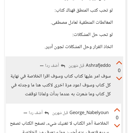
لو تحب كتب المنطق فهناك كتاب:
المغالطات المنطقية لعادل مصطفى.
لو تحب حل المشكلات:
اتخاذ القرار وحل المشكلات لجون آدير.
AshrafJeddo
أضف ردا
قبل شهرين
0
سوف امر عليها كتاب كتاب وسوف اقرا الخلاصة في نهاية
كل كتاب وسوف اعود مرة اخرى لاكتب هنا ما وجدته في
كل كتاب وما شعرت به عندما بدأت ولماذا توقفت
George_Nabelyoun
أضف ردا
قبل شهرين
0
الخلاصة آخر الكتاب لا تغنيك شيء، تصفح الكتاب تصفح
سريع فتعرف عنه أحسن مما ستعرف من الخلاصة.