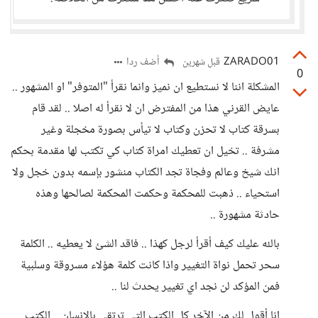
ZARADO01
أضف ردا
قبل شهرين
0
المشكلة اننا لا نستطيع ان نميز وانما نقرأ "المتوفر" او المشهور ..
عايض القرني هذا من المفترض ان لا نقرأ له اصلا .. لقد قام
بسرقة كتاب لا تحزن وكتاب لا تيأس بصورة مخجلة وغير
مشرفة .. تخيل ان تعطيك امراة كتاب كي تكتب لها مقدمة بحكم
انك شيخ وعالم وفجاة تجد الكتاب منشور بإسمه بدون خجل ولا
استحياء .. ذهبت للمحكمة وحكمت المحكمة لصالحها وهذه
حادثة مشهورة ..
بالله عليك كيف أقرأ لرجل كهذا .. فاقد الشئ لا يعطيه .. الكلمة
سحر تحمل نواة التغيير واذا كانت كلمة هؤلاء مسروقة وسلبية
فمن المؤكد لن نجد اي تغيير يحدث لنا ..
انا أقول لك من الآخر كل الكتب التى ترتقي بالإنسان .. الكتب