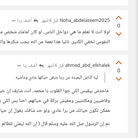
Noha_abdelazeem2025
أضف ردا
قبل 6 أشهر
0
اولا انت لا تعلم ما هي دواخل الناس، لو كان امامك شخص مح
النفوس تخفي الكثير. ثانيا هذا نعمة من الله يجب شكرها والس
ahmed_abd_elkhalek
أضف ردا
قبل 6 أشهر
0
ليه الناس البعيده عن ربنا بتبقى حياتها عادي وماشيه
ماحدش بيقيس اللي جوا القلوب يا محمد، انت شايف إن حيا
وفاضيين ومكتئبين ومفيش بركة في حياتهم، احنا بس اللي بنشو
ممكن تكون حياتك من برا عادي، ولو حد شافك يقول إن حيات
ثم إن الرسول صل الله عليه وسلم قال ( إن الله ليملي للظالم ف