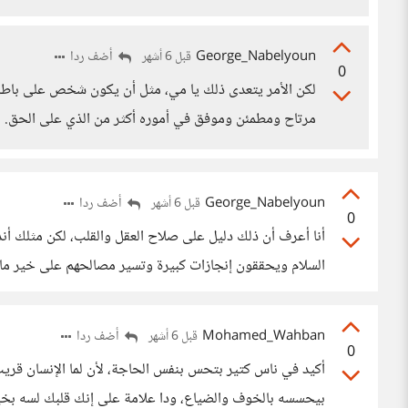
George_Nabelyoun
أضف ردا
قبل 6 أشهر
0
لكن الأمر يتعدى ذلك يا مي، مثل أن يكون شخص على با
مرتاح ومطمئن وموفق في أموره أكثر من الذي على الحق.
George_Nabelyoun
أضف ردا
قبل 6 أشهر
0
أنا أعرف أن ذلك دليل على صلاح العقل والقلب، لكن مثلك أن
السلام ويحققون إنجازات كبيرة وتسير مصالحهم على خير ما 
Mohamed_Wahban
أضف ردا
قبل 6 أشهر
0
أكيد في ناس كتير بتحس بنفس الحاجة، لأن لما الإنسان قريب
بيحسسه بالخوف والضياع، ودا علامة على إنك قلبك لسه بخير