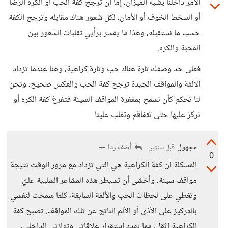
الأمر داخلنا يشبه الميزان، إما أن ترجح كفة الحب أو الكره الرضا
أو السخط الخوف أو الأمان، لكل شعور هناك مقابله وترجح الكفة
حسب ما نستقبله، وهذا ما يفسر برأيي تقلبات الشعور بين
المحبة والكره.
فعلى حد وصفك تارة هناك حب وتارة كراهية، وهنا عندما تزداد
الألفة والمواقف الجيدة ترجح كفة الحب والعكس صحيح، ونحن
لنا تحكم كأن نسمح بمغفرة المواقف السيئة فتفرغ كفة الكره أو
نركز عليها حتى تتفاقم وتغلب علينا
مجهول
أضف ردا
قبل سنتين
0
المشكلة أن كفة الكراهية هي التي تزداد مع مرور الوقت نتيجة
مواقف سيئة، وأخشى أن تسيطر هذه المشاعر السلبية عليّ
وتغطي على لحظات الحب والألفة السابقة، كلما سمحت لنفسي
بالتركيز على الأذى أو الألم الناتج عن تلك المواقف، تصبح كفة
الكراهية أثقل، مما يهدد استقرار علاقاتي وتوازني الداخلي،