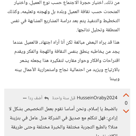
من ذلك، اختيار حجرة الاجتماع حسب نوع العميل، واختيار
المتحدث حسب ثقافة العميل وبلده بل ولهجته وتعليمه، وكذلك
التخطيط والتنفيذ يتم بعد دراسة المشاريع المشابهة في نفس
المنطقة وتحليل نتائجها.
هذا قد يراه البعض مبالغة لكن أنا أراه اجتهاد، فالعميل عندما
يجد من يخاطبه ينطق بنفس الثقافة واللهجة والفكر ويقدم
اقتراحات وافكار وحوار مقارب لتفكيره هذا يجعله يشعر
بالارتياح ويزيد من احتمالية نجاح واستمرارية الأعمال بينه
وبيننا
HusseinOraby2024
أضف ردا
قبل سنة واحدة
0
بالضبط يا إسلام، ونحن أساسا نقوم بعمل التخصيص بشكل لا
إرادي: فهل تتكلم مع صديق في الشركة مثل عامل في بنزينة
مثلا؟ بالطبع التجربة مختلفة والخبرة مختلفة وحتى طريقة