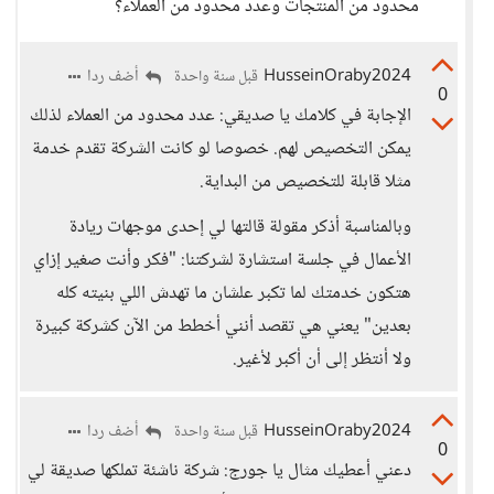
محدود من المنتجات وعدد محدود من العملاء؟
HusseinOraby2024
أضف ردا
قبل سنة واحدة
0
الإجابة في كلامك يا صديقي: عدد محدود من العملاء لذلك
يمكن التخصيص لهم. خصوصا لو كانت الشركة تقدم خدمة
مثلا قابلة للتخصيص من البداية.
وبالمناسبة أذكر مقولة قالتها لي إحدى موجهات ريادة
الأعمال في جلسة استشارة لشركتنا: "فكر وأنت صغير إزاي
هتكون خدمتك لما تكبر علشان ما تهدش اللي بنيته كله
بعدين" يعني هي تقصد أنني أخطط من الآن كشركة كبيرة
ولا أنتظر إلى أن أكبر لأغير.
HusseinOraby2024
أضف ردا
قبل سنة واحدة
0
دعني أعطيك مثال يا جورج: شركة ناشئة تملكها صديقة لي