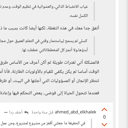
غياب الانضباط الذاتي، والعشوائية في تنظيم الوقت، وعدم تخ
الكسل نفسه.
أتفق جدا معك في هذه النقطة، لكنها أيضا كانت بسبب ما ذ
كسلي لم يسمح ليباستثمار وقتي في التعلم العميق حول مجالاتي
أبدؤها،ولا أنجز كل المخططاتالتي خططت لها.
فالمشكلة أني لفترات طويلة لم أكن أعرف من الأساس طرق
الوقت أساسا لم يكن يكفي للقيام بالأولويات الطارئة، فأنا أ
تنتظر الإنجاز، أو المسؤوليات التي أجلتها في البيت، أو ظ
فعندما تتحول الحياة إلى فوضى، يعص التحكم فيها وإعادة ال
ahmed_abd_elkhalek
أضف ردا
قبل سنة واحدة
0
في الحقيقة ما جعلني أقفز من مشروع لمشروع، ومن عمل إل