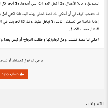
التسويق وريادة الأعمال،
ولا أكمل الدورات
التي أبدؤها،
ولا أنجز كل
قد تتعجب كيف لي أن أحكي لك قصة فشلي بهذه البساطة! لكني آمل ربم
إجابة شافية في تعليقك..
لذلك: لا تبخل علينا، وشاركنا تجربتك في ا
الفشل بسبب الكسل.
احكي لنا قصة فشلك، وهل تجاوزتها وحققت النجاح أو ليس بعد؟ وك
يرجى الدخول لحسابك أو تسجي
حساب جديد
التعليقات