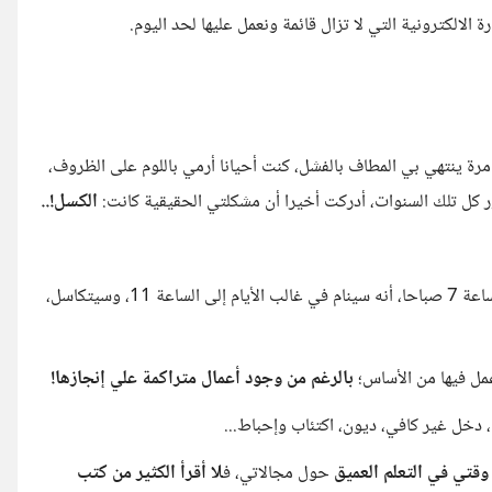
مرة ينتهي بي المطاف بالفشل، كنت أحيانا أرمي باللوم على الظروف،
رور كل تلك السنوات، أدركت أخيرا أن مشكلتي الحقيقية كانت:
الكسل!..
مشكلة الإنسان الذي "يعمل عند نفسه" ولا يلزمه أحد بالنهوض على الساعة 7 صباحا، أنه سينام في غالب الأيام إلى الساعة 11، وسيتكاسل،
بالرغم من وجود أعمال متراكمة علي إنجازها!
 دخل غير كافي، ديون، اكتئاب وإحباط...
 وقتي في التعلم العميق
حول مجالاتي، ف
لا أقرأ الكثير من كتب