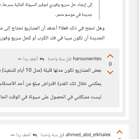
إلى إيجاد حل سريع وفوري لتوفير السيولة المالية بسرعة
جديدة في موسم مثمر..
وهل تنجح في ذلك فعلا؟ أعتقد أن المشاريع تحتاج إلى شهر
الجديدة أن تكون سببا في فك الكرب أو كحل سريع وفوري ل
harounwrites
أضف ردا
قبل سنة واحدة
0
بعض المشاريع تكون مدتها قليلة (مثل 10 أيام للتنفيذ) بالإضافة إلى 14 يوما لاستلام الأرباح.
يمكنني خلال تلك الفترة اقتراض مبلغ من أحد الأصدقاء 
ليست مشكلتي في الحصول على سيولة في الوقت الحاضر 
ahmed_abd_elkhalek
أضف ردا
قبل سنة واحدة