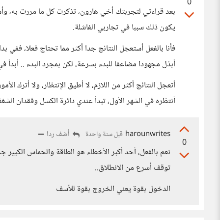
0
بعد قراءتي لتجربتك أخي هارون، تذكرت كل ما مررت به، وأش
يكون ذلك سببا في تجاربي الفاشلة.
فأنا بالفعل أستعجل النتائج جدا أكثر مما تحتاج فعلا، ففي
أبذل مجهودا مضاعفا للبدء بسرعة، لكن بمجرد البدء .. أبدأ ف
أتعجل النتائج أكثر من اللازم، لا أطيق الإنتظار، ولا أترك الأم
أنتظره في الشهر الأول، تبدأ عندي دائرة الكسل وفقدان الش
harounwrites
أضف ردا
قبل سنة واحدة
0
نعم بالفعل، أحد أكبر الأخطاء هو الطاقة والحماس الكبير جد
توقف أسرع من الانطلاق..
الدخول بقوة يعني الخروج بقوة للأسف