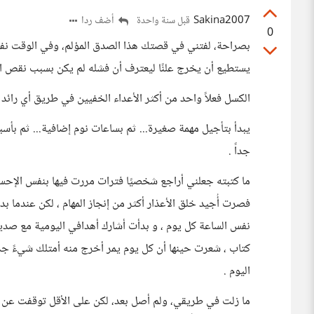
Sakina2007
أضف ردا
قبل سنة واحدة
0
بصراحة، لفتني في قصتك هذا الصدق المؤلم، وفي الوقت نفسه 
يستطيع أن يخرج علنًا ليعترف أن فشله لم يكن بسبب نقص ال
الكسل فعلاً واحد من أكثر الأعداء الخفيين في طريق أي رائد 
يبدأ بتأجيل مهمة صغيرة... ثم بساعات نوم إضافية... ثم بأس
جداً .
ما كتبته جعلني أراجع شخصيًا فترات مررت فيها بنفس الإحسا
فصرت أُجيد خلق الأعذار أكثر من إنجاز المهام ، لكن عندما ب
نفس الساعة كل يوم ، و بدأت أشارك أهدافي اليومية مع صدي
كتاب ، شعرت حينها أن كل يوم يمر أخرج منه أمتلك شيءً جد
اليوم .
ما زلت في طريقي، ولم أصل بعد، لكن على الأقل توقفت عن ج