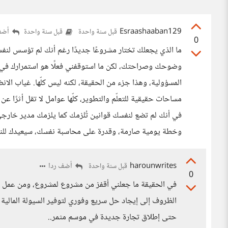
Esraashaaban129
أضف
قبل سنة واحدة
قبل سنة واحدة
0
ما الذي يجعلك تختار مشروعًا جديدًا رغم أنك لم تؤسس لنفس
وضوحك وصراحتك، لكن ما استوقفني فعلًا هو استمرارك في إط
المسؤولية، وهذا جزء من الحقيقة، لكنه ليس كلّها. غياب ال
مساحات حقيقية للتعلّم والتطوير، كلّها عوامل لا تقل أثرًا
في أنك لم تضع لنفسك قوانين تُلزمك كما يلزمك مدير خارج
وخطة يومية صارمة، وقدرة على محاسبة نفسك، سيعيدك للنقط
harounwrites
أضف ردا
قبل سنة واحدة
0
في الحقيقة ما جعلني أقفز من مشروع لمشروع، ومن عمل إل
الظروف إلى إيجاد حل سريع وفوري لتوفير السيولة المالية
حتى إطلاق تجارة جديدة في موسم مثمر..