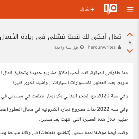
شارك
تعال أحكي لك قصة فشلي في ريادة الأعمال.
6
harounwrites
قبل سنة واحدة
منذ طفولتي المبكرة، كنت أحب إطلاق مشاريع جديدة وتحقيق المال 
سريع، بعت العطور، اكسسوارات السيارات... وأشياء أخرى كثيرة.
وفي سنة 2020 مع الحجر المنزلي وكورونا، انطلقت في مسيرتي في العمل عبر الأنترنت، فعملت ككاتب مقالات، وكمعلق صوتي، وكمسوق...
طلبية خلال هذه المسيرة التي انتهت بعد سنتين.
وكنت أيضا موضفا لمدة سنتين (تخللتها تقطعات) في وكالة سياحة وسفر