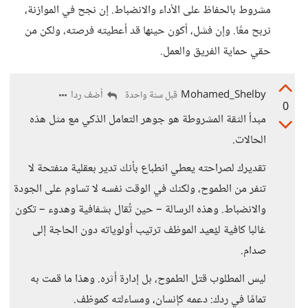
مشروط بالحفاظ على الأداء والانضباط. إن نجح في الموازنة،
نربح معًا. وإن فشل، أكون حينها قد أعطيته فرصته، ولكن من
حقي حماية الفريق والعمل.
Mohamed_Shelby
أضف ردا
قبل سنة واحدة
0
مبدأ الثقة المشروطة هو جوهر التعامل الذكي مع مثل هذه
الحالات.
تقديرك لصراحته يعطي انطباع بأنك تدير بعقلية منفتحة لا
تنفر من الطموح، ولكنك في الوقت نفسه لا تساوم على الجودة
والانضباط. وهذه الرسالة – حين تُقال بشفافية وهدوء – تكون
غالبا كافية ليُعيد الموظف ترتيب أولوياته دون الحاجة إلى
صدام.
ليس المطلوب قتل الطموح، بل إدارة أثره. وهذا ما قمت به
تمامًا في ردك: دعمه كإنسان، ومساءلته كموظف.