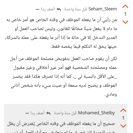
Seham_Sleem
أضف ردا
قبل سنة واحدة
1
من رأيي أن ما يفعله الموظف في وقته الخاص هو أمر خاص به
ما دام لا يفعل شيئًا مخالفًا للقانون، وليس لصاحب العمل أو
المدير التدخل إلا في حالة ما إذا أثر ما يفعله على عمله بالشركة،
حينها يحق له التكلم فيما يخصه فقط.
لكن أن يقوم صاحب العمل بتقويض مصلحة الموظف من أجل
عمله ومصلحته الشخصية فهو أمر غير أخلاقي وغير مقبول
_على الأقل بالنسبة لي _، كما أنه إذا تصرف هكذا فقد يخسر
الموظف و يصبح لديه سمعة أو صيت سيء بأنه شخص أناني
ومادي.
Mohamed_Shelby
أضف ردا
قبل سنة واحدة
1
صحيح أن ما يفعله الموظف في وقته الخاص يُفترض أن يظل
ضمن الحرية الشخصية، ما لم يتعارض مع أداء العمل أو يُسبب