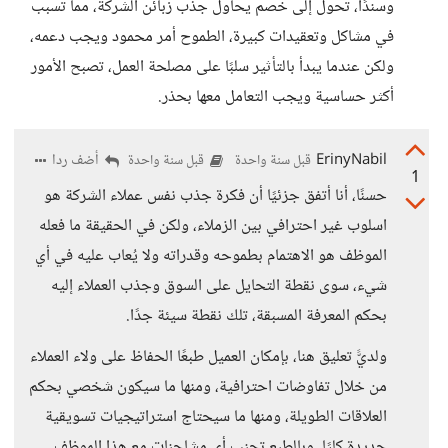
وسندًا، تحول إلى خصم يحاول جذب زبائن الشركة، مما تسبب
في مشاكل وتعقيدات كبيرة، الطموح أمر محمود ويجب دعمه،
ولكن عندما يبدأ بالتأثير سلبًا على مصلحة العمل، تصبح الأمور
أكثر حساسية ويجب التعامل معها بحذر.
ErinyNabil
أضف ردا
قبل سنة واحدة
قبل سنة واحدة
1
حسنًا، أنا أتفق جزئيًا أن فكرة جذب نفس عملاء الشركة هو
اسلوب غير احترافي بين الزملاء، ولكن في الحقيقة ما فعله
الموظف هو الاهتمام بطموحه وقدراته ولا يُعاب عليه في أي
شيء، سوى نقطة التحايل على السوق وجذب العملاء إليه
بحكم المعرفة المسبقة، تلك نقطة سيئة جدًا.
ولديًّ تعليق هنا، بإمكان العميل طبعًا الحفاظ على ولاء العملاء
من خلال تفاوضات احترافية، ومنها ما سيكون شخصي بحكم
العلاقات الطويلة، ومنها ما سيحتاج استراتيجيات تسويقية
جديدة كليًا، وبالطبع تجنب أي مشاحنات مع هذا الموظف،