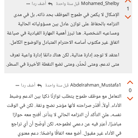
Mohamed_Shelby
أضف ردا
قبل سنة واحدة
1
الإشكال لا يكمن في طموح الموظف بحد ذاته، بل في مدى
التزامه بالحفاظ على توازن عادل بين مسؤولياته الحالية
ومساعيه الشخصية. هنا تبرز أهمية المهارة القيادية في صياغة
اتفاق غير مكتوب أساسه الاحترام المتبادل والوضوح الكامل.
اعتقد لا توجد إدارة مثالية، لكن هناك دائمًا إدارة واعية تعرف
متى تدعم، ومتى تُحذّر، ومتى تضع النقطة الأخيرة في السطر.
Abdelrahman_Mustafa1
أضف ردا
قبل سنة واحدة
0
التعامل مع موظف طموح يتطلب توازنًا ذكيًا بين الدعم وضبط
الأداء. أولاً، أُقدّر صراحته لأنها مؤشر نضج وثقة. لكن في الوقت
نفسه، عليّ التأكد أن التزامه الحالي لا يتأثر. أفتح معه حوارًا
مباشرًا، أعبّر فيه عن دعمي لطموحه، لكن أوضّح أن أي تراجع
في الأداء غير مقبول. أضع معه اتفاقًا واضحًا: دعم معنوي