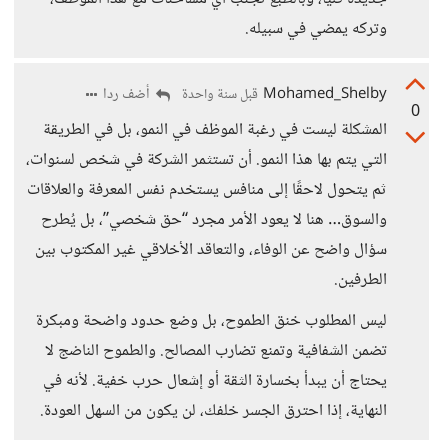
وتركه يمضي في سبيله.
Mohamed_Shelby
أضف ردا
قبل سنة واحدة
0
المشكلة ليست في رغبة الموظف في النمو، بل في الطريقة
التي يتم بها هذا النمو. أن تستثمر الشركة في شخص لسنوات،
ثم يتحول لاحقًا إلى منافس يستخدم نفس المعرفة والعلاقات
والسوق… هنا لا يعود الأمر مجرد “حق شخصي”، بل يُطرح
سؤال واضح عن الوفاء، والتعاقد الأخلاقي غير المكتوب بين
الطرفين.
ليس المطلوب خنق الطموح، بل وضع حدود واضحة ومبكرة
تضمن الشفافية وتمنع تضارب المصالح. والطموح الناضج لا
يحتاج أن يبدأ بخسارة الثقة أو إشعال حرب خفية. لأنه في
النهاية، إذا احترق الجسر خلفك، لن يكون من السهل العودة.