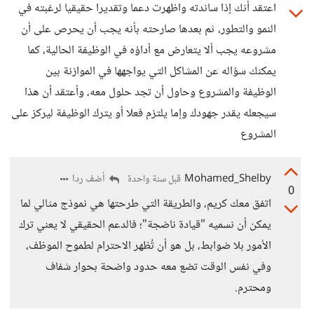
اعتقد أنك إذا ساندته واظهرت دعما وتقديرا حقيقيا لرغبته في
النمو والتطور، ثم بعدها صارحته بأنه يجب أن يحرص على أن
مشروعه يجب ألا يتعارض مع أداؤه في الوظيفة الحالية، كما
يمكنك سؤاله عن المشاكل التي يواجهها في الموازنة بين
الوظيفة والمشروع وحاول أن تجد حلول معه، وأعتقد أن هذا
سيجعله يقدر جهودك وإما يلتزم فعلا أو يترك الوظيفة ليركز على
المشروع
Mohamed_Shelby
أضف ردا
قبل سنة واحدة
0
اتفق معك كريم، والطريقة التي طرحتها هي نموذج مثالي لما
يمكن أن نسميه "قيادة ناضجة"؛ فالدعم الحقيقي لا يعني ترك
الأمور بلا ضوابط، بل هو أن تُظهر الاحترام لطموح الموظف،
وفي نفس الوقت تضع معه حدود واضحة بحوار شفاف
ومحترم.