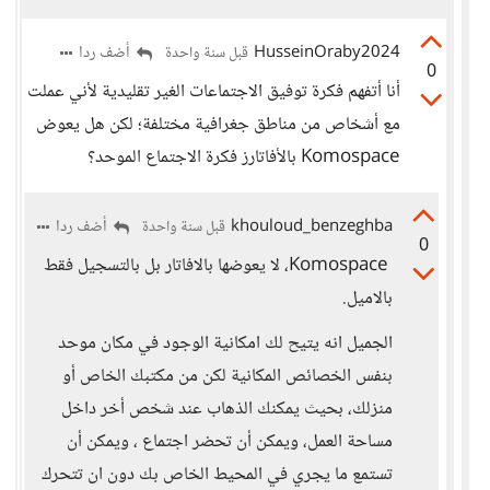
HusseinOraby2024
أضف ردا
قبل سنة واحدة
0
أنا أتفهم فكرة توفيق الاجتماعات الغير تقليدية لأني عملت
مع أشخاص من مناطق جغرافية مختلفة؛ لكن هل يعوض
Komospace بالأفاتارز فكرة الاجتماع الموحد؟
khouloud_benzeghba
أضف ردا
قبل سنة واحدة
0
Komospace، لا يعوضها بالافاتار بل بالتسجيل فقط
بالاميل.
الجميل انه يتيح لك امكانية الوجود في مكان موحد
بنفس الخصائص المكانية لكن من مكتبك الخاص أو
منزلك، بحيث يمكنك الذهاب عند شخص أخر داخل
مساحة العمل، ويمكن أن تحضر اجتماع ، ويمكن أن
تستمع ما يجري في المحيط الخاص بك دون ان تتحرك