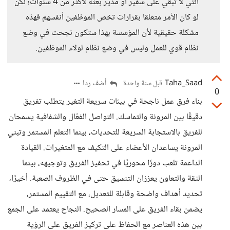
التي لا تُبقي على سفير أو مدير بعثة لأكثر من 4 سنوات؛ لكن
لو كان الأمر متعلقا بقرارات تخص الموظفين أنفسهم فهذه
مشكلة حقيقية لأن المؤسسة بهذا ستكون نجحت في وضع
نظام قوي للعمل وليس في وضع نظام لولاء الموظفين.
Taha_Saad
أضف ردا
قبل سنة واحدة
0
بناء فرق عمل ناجحة في بيئات سريعة التغير يتطلب تفريق
دقيقًا بين المرونة والتماسك. التواصل الفعّال والشفافية يسمحان
للفريق بالاستجابة السريعة للتحديات، بينما التعلم المستمر وتبني
المرونة يساعدان الأعضاء على التكيف مع المتغيرات. القيادة
الداعمة تلعب دورًا محوريًا في تحفيز الفريق وتوجيهه، بينما
الثقة والتعاون يعززان التنسيق حتى في الظروف الصعبة. أخيرًا،
تحديد أهداف واضحة وقابلة للتعديل، مع التقييم المستمر،
يضمن بقاء الفريق على المسار الصحيح. النجاح يعتمد على الجمع
بين هذه العناصر مع الحفاظ على تركيز الفريق على الرؤية