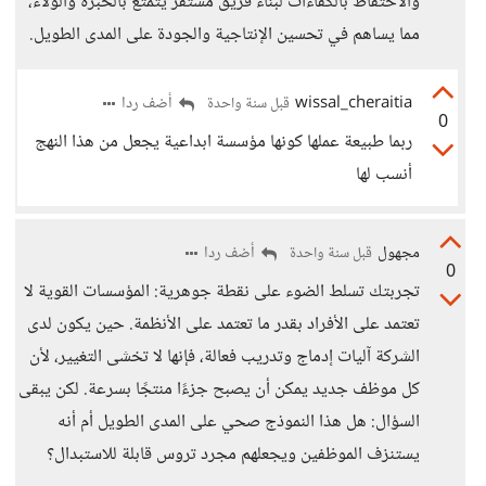
والاحتفاظ بالكفاءات لبناء فريق مستقر يتمتع بالخبرة والولاء،
مما يساهم في تحسين الإنتاجية والجودة على المدى الطويل.
wissal_cheraitia
أضف ردا
قبل سنة واحدة
0
ربما طبيعة عملها كونها مؤسسة ابداعية يجعل من هذا النهج
أنسب لها
مجهول
أضف ردا
قبل سنة واحدة
0
تجربتك تسلط الضوء على نقطة جوهرية: المؤسسات القوية لا
تعتمد على الأفراد بقدر ما تعتمد على الأنظمة. حين يكون لدى
الشركة آليات إدماج وتدريب فعالة، فإنها لا تخشى التغيير، لأن
كل موظف جديد يمكن أن يصبح جزءًا منتجًا بسرعة. لكن يبقى
السؤال: هل هذا النموذج صحي على المدى الطويل أم أنه
يستنزف الموظفين ويجعلهم مجرد تروس قابلة للاستبدال؟