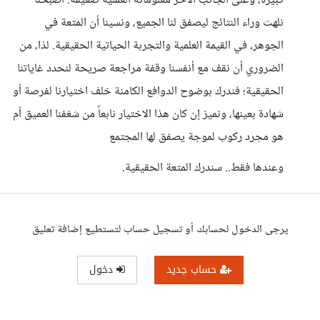
كبيرة، وعلى الجانب الآخر معلوماته العملية ضعيفة. أصبحنا
نلهث وراء النتائج ليصفق لنا الجميع، ونسينا أن المتعة في
الجوهر، في القيمة العلمية والتجربة الحياتية الحقيقية. لذا، من
الضروري أن نقف مع أنفسنا وقفة مراجعة صريحة لنحدد غاياتنا
الحقيقية؛ فندرك بوضوح الدوافع الكامنة خلف اختيارنا لفرصة أو
شهادة بعينها، ونميز إن كان هذا الاختيار نابعاً من شغفنا العميق أم
هو مجرد ركوب لموجة يصفق لها المجتمع
وعندها فقط.. سندرك المتعة الحقيقية.
يرجى الدخول لحسابك أو تسجيل حساب لتستطيع إضافة تعليق
حساب جديد
دخول