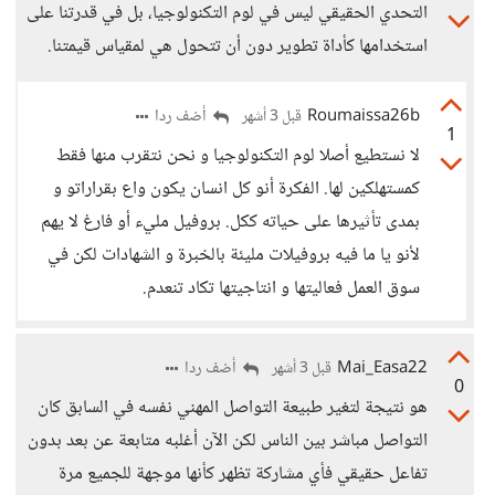
التحدي الحقيقي ليس في لوم التكنولوجيا، بل في قدرتنا على
استخدامها كأداة تطوير دون أن تتحول هي لمقياس قيمتنا.
Roumaissa26b
أضف ردا
قبل 3 أشهر
1
لا نستطيع أصلا لوم التكنولوجيا و نحن نتقرب منها فقط
كمستهلكين لها. الفكرة أنو كل انسان يكون واع بقراراتو و
بمدى تأثيرها على حياته ككل. بروفيل مليء أو فارغ لا يهم
لأنو يا ما فيه بروفيلات مليئة بالخبرة و الشهادات لكن في
سوق العمل فعاليتها و انتاجيتها تكاد تنعدم.
Mai_Easa22
أضف ردا
قبل 3 أشهر
0
هو نتيجة لتغير طبيعة التواصل المهني نفسه في السابق كان
التواصل مباشر بين الناس لكن الآن أغلبه متابعة عن بعد بدون
تفاعل حقيقي فأي مشاركة تظهر كأنها موجهة للجميع مرة