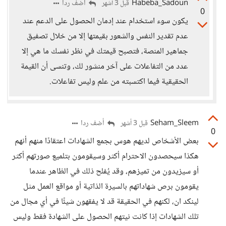
Habeba_Sadoun
أضف ردا
قبل 3 أشهر
0
يكون سوء استخدام عند إدمان الحصول على الدعم عند
عدم تقدير النفس والشعور بقيمتها إلا من خلال تصفيق
جماهير المنصة، فتصبح قيمتك في نظر نفسك ما هي إلا
عدد من التفاعلات على آخر منشور لك، وتنسى أن القيمة
الحقيقية فيما اكتسبته من علم وليس تفاعلات.
Seham_Sleem
أضف ردا
قبل 3 أشهر
0
بعض الأشخاص لديهم هوس بجمع الشهادات اعتقادًا منهم أنهم
هكذا سيحصدون الاحترام أكثر وسيقومون بتلميع صورتهم أكثر
أو سيزيدون من تميزهم، وقد يُفلح ذلك في الظاهر عندما
يقومون برص شهاداتهم بالسيرة الذاتية أو مواقع العمل مثل
لينكد ان، لكنهم في الحقيقة قد لا يفقهون شيئًا في أي مجال من
تلك الشهادات إذا كانت نيتهم الحصول على الشهادة فقط وليس