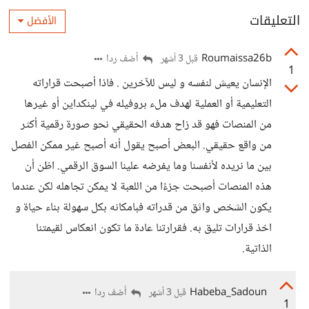
التعليقات
الأفضل
Roumaissa26b
أضف ردا
قبل 3 أشهر
1
الإنسان يعيش لنفسه و ليس للآخرين . فاذا أصبحت قراراته
التعليمية أو العملية لهدف ملء بروفيله في لينكداين أو غيرها
من المنصات فهو قد زاح هدفه الحقيقي نحو صورة رقمية أكثر
من واقع حقيقي. البعض أصبح يقول أنه أصبح غير ممكن الفصل
بين ما نريده لأنفسنا وما يفرضه علينا السوق الرقمي. اظن أن
هذه المنصات أصبحت جزءًا من اللعبة لا يمكن تجاهله لكن عندما
يكون الشخص واثق من قدراته فبامكانه بكل سهولة بناء حياة و
اخذ قرارات تليق به. فقرارتنا عادة ما تكون انعكاس لقيمتنا
الذاتية.
Habeba_Sadoun
أضف ردا
قبل 3 أشهر
1