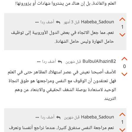
العلم والفائدة، بل إن هناك من يشتروا شهادات أو يزورونها!
Habeba_Sadoun
أضف ردا
قبل 3 أشهر
1
نعم، مما جعل الاتجاه في بعض الدول الأوروبية إلى توظيف
حامل المهارة وليس حامل الشهادة.
BulbulAlhazin82
أضف ردا
قبل شهرين
0
للأسف أصبحنا نعيش في عصر استهلاك المظاهر حتى في العلم
فهل تعتقدون أن الوقوف مع النفس ومراجعتها هو طوق النجاة
الوحيد لاستعادة بوصلة الشغف الحقيقي والابتعاد عن وهم
التريند
Habeba_Sadoun
أضف ردا
قبل شهرين
1
نعم مراجعة النفس ستفرق كثيرا، عندما نراجع أنفسنا ونعرف