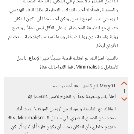
أنا أميل للشعور بالانسجام في المكان، والراحة البصرية
والسمعية، فمثلًا لا أحب المولات التجارية، نظرًا للبناء الهندسي
الروتيني غير المريح للعين، ولكن أحب جدًا أن يكون المكان
متسق مع الطبيعة المحيطة، أو على الأقل ليس نشاذًا، ويتيح
رؤية واسعة دون زوايا ضيقة، وربما تفيد سيكولوجية استخدام
الألوان أيضًا.
بالنسبة لسؤالك، لم امتلك قطعة مسبقًا تثير الإبداع، ,أميل
لأستايل Minimalistic، فما اقتراحاتك هنا؟
Mery01
أضف ردا
قبل 6 أشهر
1
أهلاً بك، وسعيدة جداً أن الطرح لامس ذائقتك! 🌿
اتفاقك مع الطبيعة ونفورك من 'روتين المولات' يثبت أنك
تبحث عن الصدق البصري. في ستايل الـ Minimalism، هناك
مفهوم خاطئ بأن المكان يجب أن يكون فارغاً أو 'بارداً'. لكن