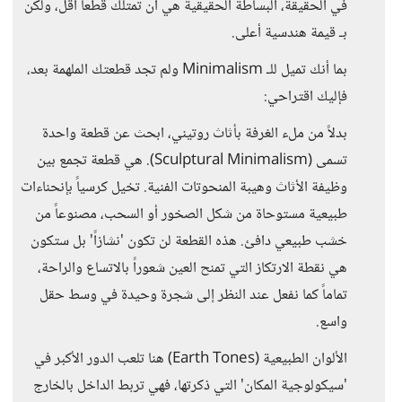
في الحقيقة، البساطة الحقيقية هي أن تمتلك قطعاً أقل، ولكن
بـ قيمة هندسية أعلى.
بما أنك تميل للـ Minimalism ولم تجد قطعتك الملهمة بعد،
فإليك اقتراحي:
بدلاً من ملء الغرفة بأثاث روتيني، ابحث عن قطعة واحدة
تسمى (Sculptural Minimalism). هي قطعة تجمع بين
وظيفة الأثاث وهيبة المنحوتات الفنية. تخيل كرسياً بإنحناءات
طبيعية مستوحاة من شكل الصخور أو السحب، مصنوعاً من
خشب طبيعي دافئ. هذه القطعة لن تكون 'نشازاً' بل ستكون
هي نقطة الارتكاز التي تمنح العين شعوراً بالاتساع والراحة،
تماماً كما نفعل عند النظر إلى شجرة وحيدة في وسط حقل
واسع.
الألوان الطبيعية (Earth Tones) هنا تلعب الدور الأكبر في
'سيكولوجية المكان' التي ذكرتها، فهي تربط الداخل بالخارج