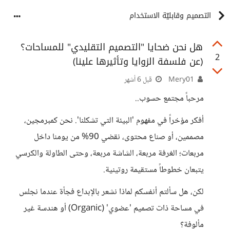
التصميم وقابليّة الاستخدام
هل نحن ضحايا "التصميم التقليدي" للمساحات؟
2
(عن فلسفة الزوايا وتأثيرها علينا)
Mery01
قبل 6 أشهر
مرحباً مجتمع حسوب..
أفكر مؤخراً في مفهوم 'البيئة التي تشكلنا'. نحن كمبرمجين،
مصممين، أو صناع محتوى، نقضي 90% من يومنا داخل
مربعات؛ الغرفة مربعة، الشاشة مربعة، وحتى الطاولة والكرسي
يتبعان خطوطاً مستقيمة روتينية.
لكن، هل سألتم أنفسكم لماذا نشعر بالإبداع فجأة عندما نجلس
في مساحة ذات تصميم 'عضوي' (Organic) أو هندسة غير
مألوفة؟