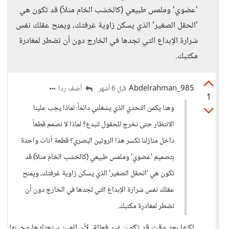
'عضوي' وملمس طبيعي (كالخشب الخام مثلاً) قد تكون هي
'الحقل الصغير' الذي يسكن زاوية غرفتك، ويمنح عقلك نفس
شرارة الإبداع التي تجدها في الخارج دون أن تضطر لمغادرة
مكتبك.
Abdelrahman_985
أضف ردا
قبل 6 أشهر
1
وهنا يكمن التحدي الذي يشغلني دائماً: لماذا يجب علينا
الانتظار حتى نخرج للحقول لنبدع؟ لماذا لا نصمم قطعاً
داخل منازلنا تكسر هذا الروتين البصري؟ قطعة أثاث واحدة
بتصميم 'عضوي' وملمس طبيعي (كالخشب الخام مثلاً) قد
تكون هي 'الحقل الصغير' الذي يسكن زاوية غرفتك، ويمنح
عقلك نفس شرارة الإبداع التي تجدها في الخارج دون أن
تضطر لمغادرة مكتبك.
لكنها بعد وقت قد تكون غير فعالة، لأن العين ستعتادها وحينها