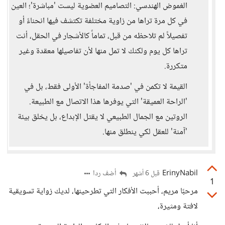
الغموض الهندسي: التصاميم العضوية ليست 'مباشرة'؛ العين
في كل مرة تراها من زاوية مختلفة تكتشف فيها انحناءً أو
تفصيلاً لم تلاحظه من قبل، تماماً كالأشجار في الحقل، أنت
تراها كل يوم ولكنك لا تمل منها لأن تفاصيلها معقدة وغير
متكررة.
القيمة لا تكمن في 'صدمة المفاجأة' الأولى فقط، بل في
'الراحة العميقة' التي يوفرها هذا الاتصال مع الطبيعة.
الروتين مع الجمال الطبيعي لا يقتل الإبداع، بل يخلق بيئة
'آمنة' للعقل لكي ينطلق منها.
ErinyNabil
أضف ردا
قبل 6 أشهر
1
مرحبًا مريم، أحببت الأفكار التي تطرحينها، لديك زواية تسويقية
لافتة ومثيرة،