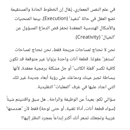
في علم النفس المعماري، يُقال إن الخطوط الحادة والمستقيمة
تضع العقل في حالة 'تنفيذ' (Execution)، بينما المنحنيات
والأشكال الهندسية المعقدة تحفز فص الدماغ المسؤول عن
'الخيال' (Creativity).
نحن لا نحتاج لمساحات مريحة فقط، نحن نحتاج لمساحات
'تستفز' عقولنا. قطعة أثاث واحدة بزوايا غير متوقعة قد تكون
كافية لكسر 'قفلة الكاتب' أو حل مشكلة برمجية معقدة، لأنها
ببساطة تجبر عينك ودماغك على رؤية أبعاد جديدة غير تلك
التي اعتاد عليها في غرف 'المعلبات' التقليدية.
سؤالي لكم: بعيداً عن الوظيفة والراحة.. هل سبق واقتنيتم شيئاً
(سواء قطعة أثاث، أداة تقنية، أو حتى لوحة) فقط لأن 'هندستها'
غريبة وتجعلك تشعر أنك أكثر إبداعاً بمجرد النظر إليها؟