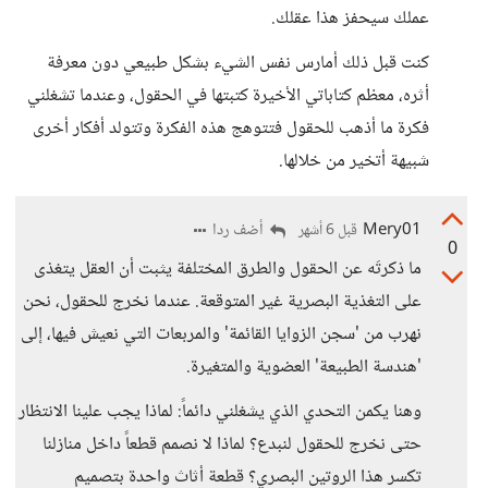
عملك سيحفز هذا عقلك.
كنت قبل ذلك أمارس نفس الشيء بشكل طبيعي دون معرفة
أثره، معظم كتاباتي الأخيرة كتبتها في الحقول، وعندما تشغلني
فكرة ما أذهب للحقول فتتوهج هذه الفكرة وتتولد أفكار أخرى
شبيهة أتخير من خلالها.
Mery01
أضف ردا
قبل 6 أشهر
0
ما ذكرتَه عن الحقول والطرق المختلفة يثبت أن العقل يتغذى
على التغذية البصرية غير المتوقعة. عندما نخرج للحقول، نحن
نهرب من 'سجن الزوايا القائمة' والمربعات التي نعيش فيها، إلى
'هندسة الطبيعة' العضوية والمتغيرة.
وهنا يكمن التحدي الذي يشغلني دائماً: لماذا يجب علينا الانتظار
حتى نخرج للحقول لنبدع؟ لماذا لا نصمم قطعاً داخل منازلنا
تكسر هذا الروتين البصري؟ قطعة أثاث واحدة بتصميم