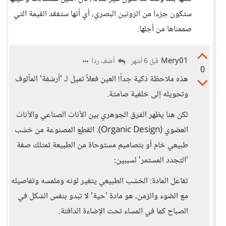
ستكون جزءا من الروتين البصري، أي أنها ستفقد القيمة التي
صممناها من أجلها.
Mery01
أضف ردا
قبل 6 أشهر
0
هذه ملاحظة ذكية جداً! العين فعلاً تميل لـ 'أرشفة' المألوف
وتحويله إلى خلفية صامتة.
لكن هنا يظهر الفرق الجوهري بين الأثاث الصناعي والأثاث
العضوي (Organic Design). القطع المصنوعة من خشب
طبيعي خام أو بتصاميم مستوحاة من الطبيعة تمتلك صفة
'التجدد المستمر' لسببين:
تفاعل المادة: الخشب الطبيعي يتغير لونه وملمسه وتفاصيله
مع الضوء والزمن، هو مادة 'حية' لا تبدو بنفس الشكل في
الصباح كما في المساء تحت الإضاءة الدافئة.