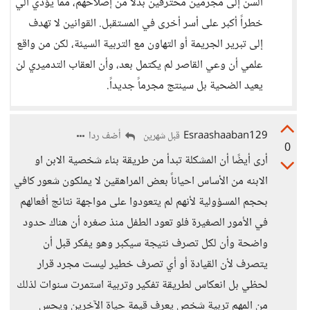
السن إلى مجرمين محترفين بدلاً من إصلاحهم، مما يؤدي الي
خطراً أكبر على أسر أخرى في المستقبل. القوانين لا تهدف
إلى تبرير الجريمة أو التهاون مع التربية السيئة، لكن من واقع
علمي أن وعي القاصر لم يكتمل بعد، وأن العقاب التدميري لن
يعيد الضحية بل سينتج مجرماً جديداً.
Esraashaaban129
أضف ردا
قبل شهرين
0
أرى أيضًا أن المشكلة تبدأ من طريقة بناء شخصية الابن او
الابنه من الأساس احياناً بعض المراهقين لا يملكون شعور كافي
بحجم المسؤولية لأنهم لم يتعودوا على مواجهة نتائج أفعالهم
في الأمور الصغيرة فلو تعود الطفل منذ صغره أن هناك حدود
واضحة وأن لكل تصرف نتيجة سيكبر وهو يفكر قبل أن
يتصرف لأن القيادة أو أي تصرف خطير ليست مجرد قرار
لحظي بل انعكاس لطريقة تفكير وتربية استمرت سنوات لذلك
من المهم تربية شخص يعرف قيمة حياة الآخرين ويحس