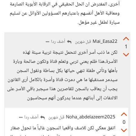
أخرى، المفترض ان الحل الحقيقي في الرقابة الأبوية الصارمة
ومعاقبة الأهل أنفسهم باعتبارهم المسؤولين الأوائل عن تسليم
سيارة لطفل غير مؤهل.
Mai_Easa22
أضف ردا
قبل شهرين
1
لكن ما ذنب أسر أخرى تتحمل نتيجة تربية سيئة لهذه
الأسرة،هذا ظلم يعني تربي وتعلم فتاة وتكون صالحة وبارة
بأهلها وتأتي طفلة تنهي حياتها بكل بساطة ونقول السجن
سيدمر مستقبلها ما هي دمرت فتاة وأسرة بالكامل أرى القانون
يجب أن يعاقب بالسجن للقاصرين هذا سيجبر باقي الأسر على
الالتفات إلى أبنائهم عندما يدركون أنهم سيحاسبون
Noha_abdelazeem2025
أضف ردا
قبل شهرين
0
اتفق معكي لكن للاسف واقعيا السجون غالباً ما تحول صغار