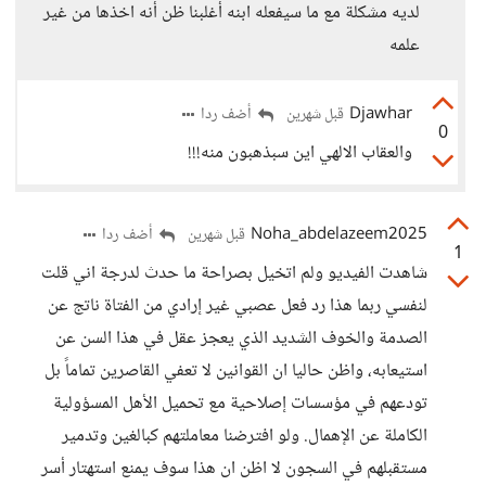
لديه مشكلة مع ما سيفعله ابنه أغلبنا ظن أنه اخذها من غير
علمه
Djawhar
أضف ردا
قبل شهرين
0
والعقاب الالهي اين سبذهبون منه!!!
Noha_abdelazeem2025
أضف ردا
قبل شهرين
1
شاهدت الفيديو ولم اتخيل بصراحة ما حدث لدرجة اني قلت
لنفسي ربما هذا رد فعل عصبي غير إرادي من الفتاة ناتج عن
الصدمة والخوف الشديد الذي يعجز عقل في هذا السن عن
استيعابه، واظن حاليا ان القوانين لا تعفي القاصرين تماماً بل
تودعهم في مؤسسات إصلاحية مع تحميل الأهل المسؤولية
الكاملة عن الإهمال. ولو افترضنا معاملتهم كبالغين وتدمير
مستقبلهم في السجون لا اظن ان هذا سوف يمنع استهتار أسر