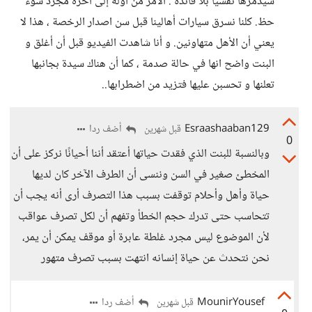
سيدمرها نفسياً بلا فائدة . الأمر من أوله إلى آخره مجرد سوء
حظ. كلنا نسرق سيارات أهالينا قبل سن اصدار الرخصة ، هذا لا
يعني أن الأهل متهاونين. و أنا شاهدت الفيديو قبل أن أغلق و
البنت واضح انها في حالة صدمة ، كما أن هناك سيدة بجانبها
تعلنها و تحسبن عليها فتزيد من اضطرابها..
Esraashaaban129
أضف ردا
قبل شهرين
0
وبالنسبة للبنت الذي فقدت حياتها أعتقد أننا أحيانًا نركز على أن
المخطئ صغير في السن وننسى أن الطرف الآخر كان لديها
حياة وأهل وأحلام توقفت بسبب هذا التصرف أرى أنه يجب أن
تتحاسب حتى تدرك حجم الخطأ وتفهم أن لكل تصرف عواقب
لأن الموضوع ليس مجرد غلطة عابرة أو موقف يمكن أن يمر،
نحن نتحدث عن حياة إنسانه انتهت بسبب تصرف متهور
MounirYousef
أضف ردا
قبل شهرين