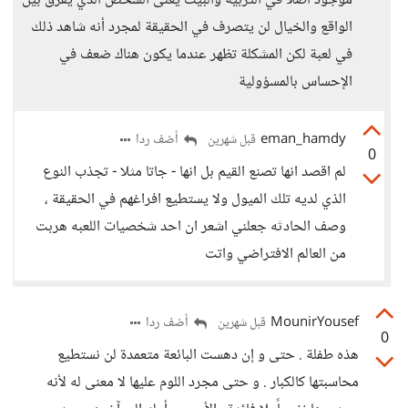
موجود أصلًا في التربية والبيت يعنى الشخص الذي يفرق بين
الواقع والخيال لن يتصرف في الحقيقة لمجرد أنه شاهد ذلك
في لعبة لكن المشكلة تظهر عندما يكون هناك ضعف في
الإحساس بالمسؤولية
eman_hamdy
أضف ردا
قبل شهرين
0
لم اقصد انها تصنع القيم بل انها - جاتا مثلا - تجذب النوع
الذي لديه تلك الميول ولا يستطيع افراغهم في الحقيقة ،
وصف الحادثه جعلني اشعر ان احد شخصيات اللعبه هربت
من العالم الافتراضي واتت
MounirYousef
أضف ردا
قبل شهرين
0
هذه طفلة . حتى و إن دهست البائعة متعمدة لن نستطيع
محاسبتها كالكبار . و حتى مجرد اللوم عليها لا معنى له لأنه