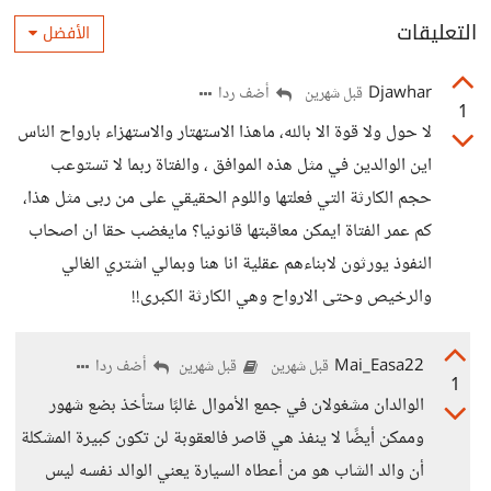
التعليقات
الأفضل
Djawhar
أضف ردا
قبل شهرين
1
لا حول ولا قوة الا بالله، ماهذا الاستهتار والاستهزاء بارواح الناس
اين الوالدين في مثل هذه الموافق ، والفتاة ربما لا تستوعب
حجم الكارثة التي فعلتها واللوم الحقيقي على من ربى مثل هذا،
كم عمر الفتاة ايمكن معاقبتها قانونيا؟ مايغضب حقا ان اصحاب
النفوذ يورثون لابناءهم عقلية انا هنا وبمالي اشتري الغالي
والرخيص وحتى الارواح وهي الكارثة الكبرى!!
Mai_Easa22
أضف ردا
قبل شهرين
قبل شهرين
1
الوالدان مشغولان في جمع الأموال غالبًا ستأخذ بضع شهور
وممكن أيضًا لا ينفذ هي قاصر فالعقوبة لن تكون كبيرة المشكلة
أن والد الشاب هو من أعطاه السيارة يعني الوالد نفسه ليس