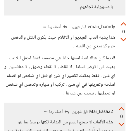
بالمسؤولية تجاههم
eman_hamdy
أضف ردا
قبل شهرين
0
هذا يشبه العاب الفيديو او الافلام حيث يكون القتل والدهس
جزء كوميدي من اللعبه .
قديما كان هناك لعبة اسمها جاتا هي مصممه فقط لجعل اللاعب
يعيث في الارض فسادا ، لا نقاط ، لا نقطه وصول ، لا منافسين او
اي شئ ، فقط يمكنك تكسير اي شئ او قتل اي شخص او اقتناء
اسلحه وتفريغها في اي شئ ، تركب او سياره وتدهس اي شخص
او تحطمها وتبحث عن غيرها .
Mai_Easa22
أضف ردا
قبل شهرين
0
هذه الألعاب لا تصنع القيم من البداية لكنها ترتبط بما هو